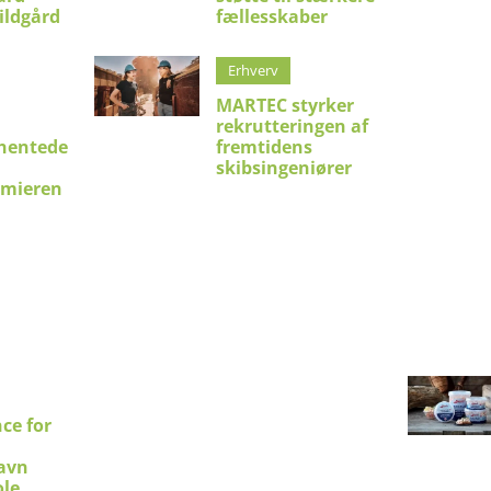
ildgård
fællesskaber
Erhverv
MARTEC styrker
rekrutteringen af
hentede
fremtidens
skibsingeniører
emieren
ce for
avn
le