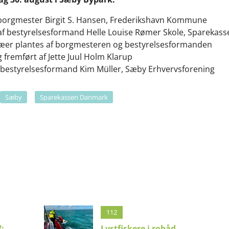
d borgmester Birgit S. Hansen, Frederikshavn Kommune
le af bestyrelsesformand Helle Louise Rømer Skole, Spareka
 træer plantes af borgmesteren og bestyrelsesformanden
 fremført af Jette Juul Holm Klarup
ed bestyrelsesformand Kim Müller, Sæby Erhvervsforening
Sæby
Sparekassen Danmark
112
:
Lystfiskere i robåd