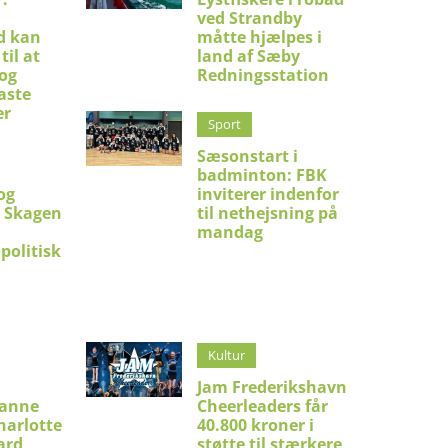
ved Strandby
d kan
måtte hjælpes i
til at
land af Sæby
 og
Redningsstation
aste
er
Sport
Sæsonstart i
badminton: FBK
og
inviterer indenfor
i Skagen
til nethejsning på
mandag
politisk
Kultur
Jam Frederikshavn
ianne
Cheerleaders får
harlotte
40.800 kroner i
ard
støtte til stærkere