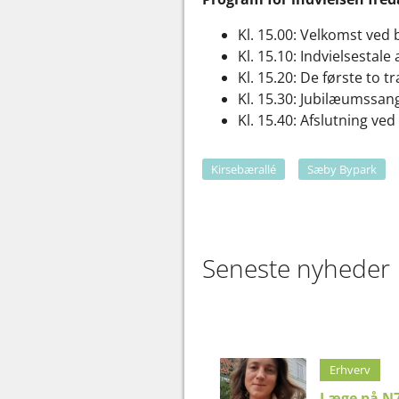
Kl. 15.00: Velkomst ve
Kl. 15.10: Indvielsesta
Kl. 15.20: De første to
Kl. 15.30: Jubilæumssang
Kl. 15.40: Afslutning v
Kirsebærallé
Sæby Bypark
Seneste nyheder
Erhverv
Læge på N7