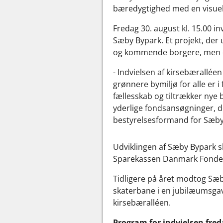
bæredygtighed med en visuel f
Fredag 30. august kl. 15.00 in
Sæby Bypark. Et projekt, der
og kommende borgere, men og
- Indvielsen af kirsebærallée
grønnere bymiljø for alle er i
fællesskab og tiltrækker nye b
yderlige fondsansøgninger, d
bestyrelsesformand for Sæby
Udviklingen af Sæby Bypark s
Sparekassen Danmark Fonden J
Tidligere på året modtog Sæb
skaterbane i en jubilæumsgav
kirsebæralléen.
Program for indvielsen fred