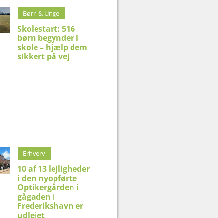
Børn & Unge
Skolestart: 516
børn begynder i
skole – hjælp dem
sikkert på vej
Erhverv
10 af 13 lejligheder
i den nyopførte
Optikergården i
gågaden i
Frederikshavn er
udlejet