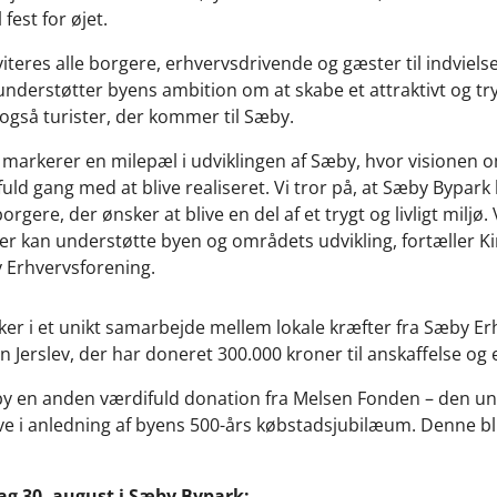
est for øjet.
viteres alle borgere, erhvervsdrivende og gæster til indvielse
 understøtter byens ambition om at skabe et attraktivt og t
så turister, der kommer til Sæby.
n markerer en milepæl i udviklingen af Sæby, hvor visionen o
 fuld gang med at blive realiseret. Vi tror på, at Sæby Bypark 
orgere, der ønsker at blive en del af et trygt og livligt miljø
er kan understøtte byen og områdets udvikling, fortæller Ki
 Erhvervsforening.
ker i et unikt samarbejde mellem lokale kræfter fra Sæby E
erslev, der har doneret 300.000 kroner til anskaffelse og e
y en anden værdifuld donation fra Melsen Fonden – den uni
e i anledning af byens 500-års købstadsjubilæum. Denne bl
ag 30. august i Sæby Bypark: