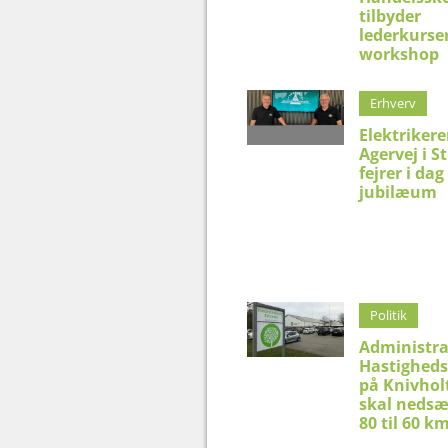
tilbyder
lederkurser
workshop
Erhverv
Elektriker
Agervej i S
fejrer i dag
jubilæum
Politik
Administra
Hastighed
på Knivhol
skal nedsæ
80 til 60 k