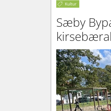
Kultur
Sæby Bypar
kirsebæral