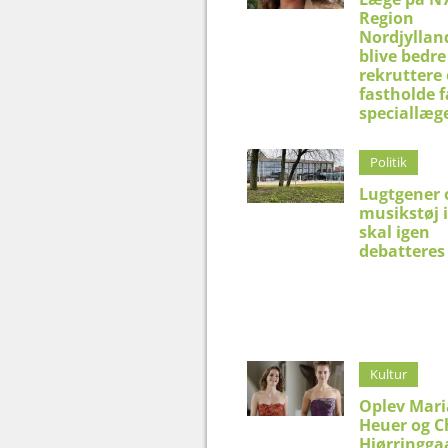
Region
Nordjyllan
blive bedre 
rekruttere
fastholde f
speciallæg
Politik
Lugtgener 
musikstøj 
skal igen
debatteres 
Kultur
Oplev Mar
Heuer og C
Hjørringga