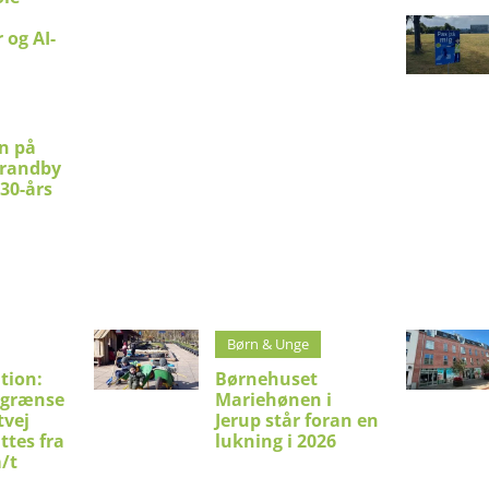
 og AI-
en på
trandby
 30-års
Børn & Unge
tion:
Børnehuset
sgrænse
Mariehønen i
tvej
Jerup står foran en
ttes fra
lukning i 2026
m/t