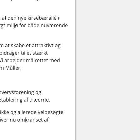
 af den nye kirsebærallé i
rygt miljø for både nuværende
m at skabe et attraktivt og
bidrager til et stærkt
. Vi arbejder målrettet med
m Müller,
rhvervsforening og
tablering af træerne.
kke og allerede velbesøgte
iver nu omkranset af