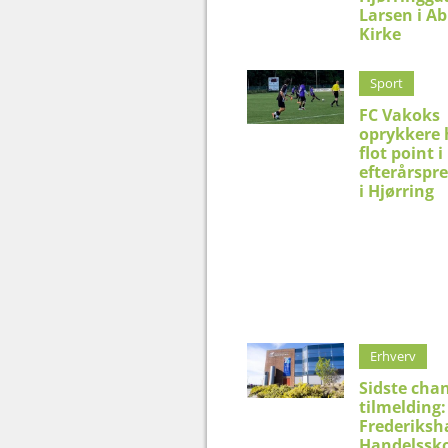
Larsen i Ab
Kirke
Sport
FC Vakoks
oprykkere 
flot point i
efterårspr
i Hjørring
Erhverv
Sidste chan
tilmelding:
Frederiksh
Handelssko