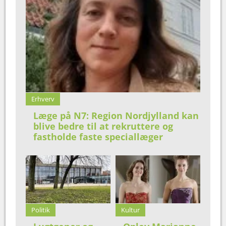
Erhverv
Læge på N7: Region Nordjylland kan
blive bedre til at rekruttere og
fastholde faste speciallæger
Politik
Kultur