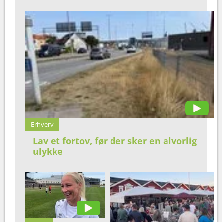
Erhverv
Lav et fortov, før der sker en alvorlig
ulykke