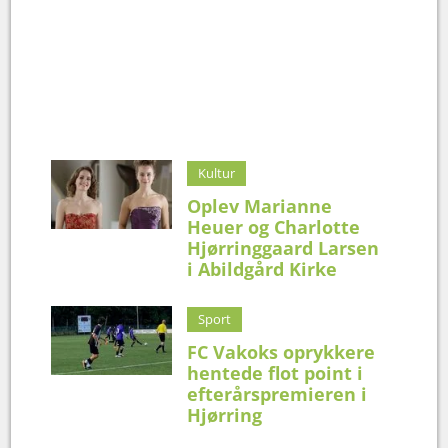
Kultur
Oplev Marianne
Heuer og Charlotte
Hjørringgaard Larsen
i Abildgård Kirke
Sport
FC Vakoks oprykkere
hentede flot point i
efterårspremieren i
Hjørring