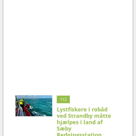
112
Lystfiskere i robåd
ved Strandby måtte
hjælpes i land af
Sæby
Redningsstation