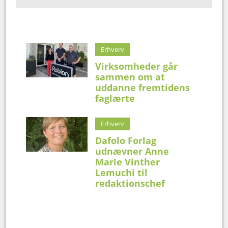
Erhverv
Virksomheder går
sammen om at
uddanne fremtidens
faglærte
Erhverv
Dafolo Forlag
udnævner Anne
Marie Vinther
Lemuchi til
redaktionschef