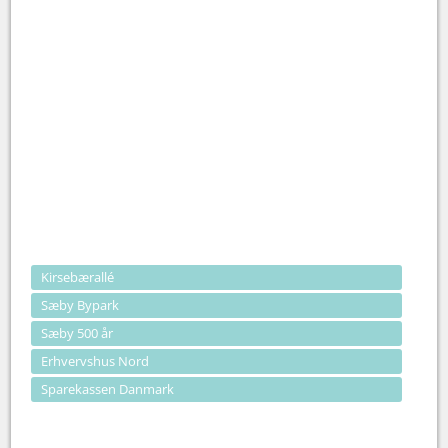
Kirsebærallé
Sæby Bypark
Sæby 500 år
Erhvervshus Nord
Sparekassen Danmark