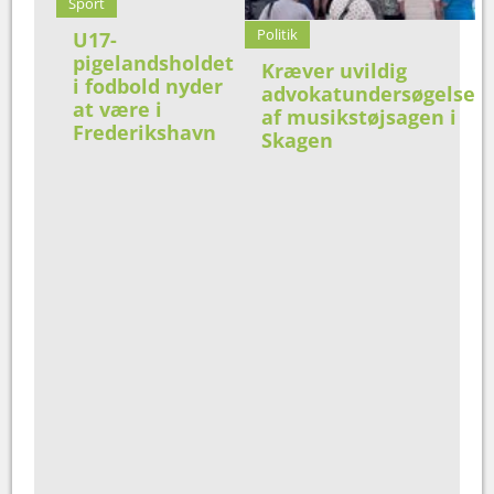
Sport
Politik
U17-
pigelandsholdet
Kræver uvildig
i fodbold nyder
advokatundersøgelse
at være i
af musikstøjsagen i
Frederikshavn
Skagen