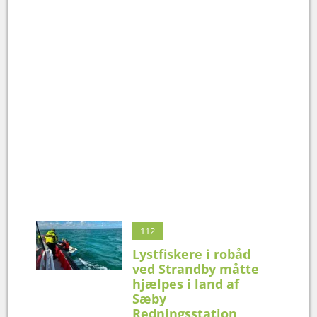
112
Lystfiskere i robåd
ved Strandby måtte
hjælpes i land af
Sæby
Redningsstation