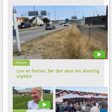
Erhverv
Lav et fortov, før der sker en alvorlig
ulykke