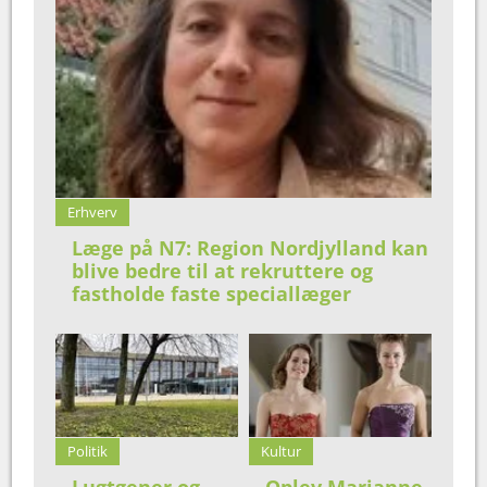
Erhverv
Læge på N7: Region Nordjylland kan
blive bedre til at rekruttere og
fastholde faste speciallæger
Politik
Kultur
Lugtgener og
Oplev Marianne