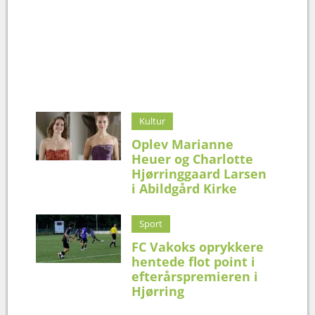
Kultur
Oplev Marianne
Heuer og Charlotte
Hjørringgaard Larsen
i Abildgård Kirke
Sport
FC Vakoks oprykkere
hentede flot point i
efterårspremieren i
Hjørring