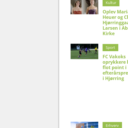
Kultur
Oplev Mar
Heuer og C
Hjørringga
Larsen i Ab
Kirke
Sport
FC Vakoks
oprykkere 
flot point i
efterårspr
i Hjørring
Erhverv