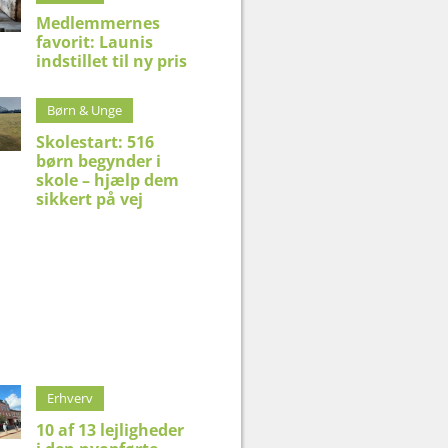
Medlemmernes
favorit: Launis
indstillet til ny pris
Børn & Unge
Skolestart: 516
børn begynder i
skole – hjælp dem
sikkert på vej
Erhverv
10 af 13 lejligheder