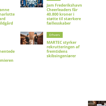
Jam Frederikshavn
ianne
Cheerleaders får
harlotte
40.800 kroner i
ard
støtte til stærkere
ildgård
fællesskaber
Erhverv
MARTEC styrker
rekrutteringen af
hentede
fremtidens
skibsingeniører
emieren