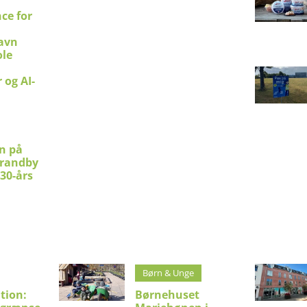
ce for
avn
le
 og AI-
en på
trandby
 30-års
Børn & Unge
tion:
Børnehuset