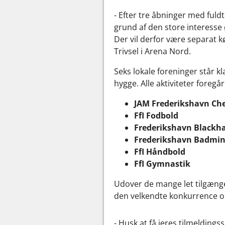
- Efter tre åbninger med fuldt
grund af den store interesse
Der vil derfor være separat kø
Trivsel i Arena Nord.
Seks lokale foreninger står k
hygge. Alle aktiviteter foreg
JAM Frederikshavn Che
FfI Fodbold
Frederikshavn Blackh
Frederikshavn Badmin
FfI Håndbold
FfI Gymnastik
Udover de mange let tilgængel
den velkendte konkurrence 
- Husk at få jeres tilmelding