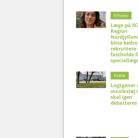
Erhverv
Læge på N7
Region
Nordjyllan
blive bedre 
rekruttere
fastholde f
speciallæg
Politik
Lugtgener 
musikstøj 
skal igen
debatteres 