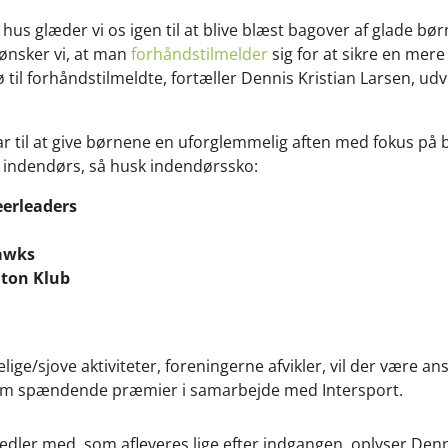
 hus glæder vi os igen til at blive blæst bagover af glade bø
 ønsker vi, at man
forhåndstilmelder
sig for at sikre en mere
 til forhåndstilmeldte, fortæller Dennis Kristian Larsen, udv
lar til at give børnene en uforglemmelig aften med fokus på
år indendørs, så husk indendørssko:
erleaders
awks
ton Klub
ige/sjove aktiviteter, foreningerne afvikler, vil der være an
om spændende præmier i samarbejde med Intersport.
ssedler med, som afleveres lige efter indgangen, oplyser Denn