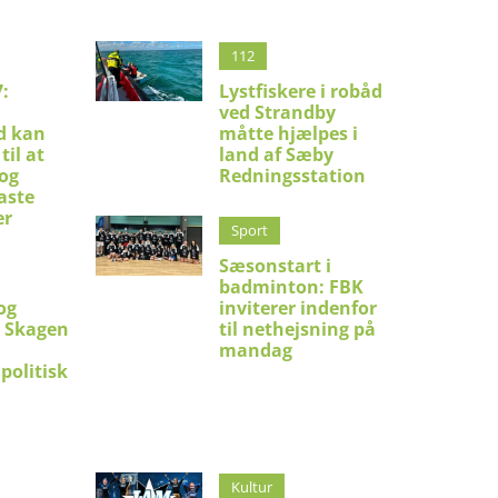
112
:
Lystfiskere i robåd
ved Strandby
d kan
måtte hjælpes i
til at
land af Sæby
 og
Redningsstation
aste
er
Sport
Sæsonstart i
badminton: FBK
og
inviterer indenfor
i Skagen
til nethejsning på
mandag
politisk
Kultur