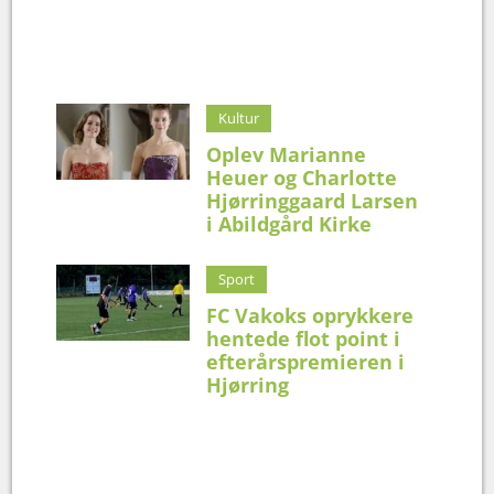
Kultur
Oplev Marianne
Heuer og Charlotte
Hjørringgaard Larsen
i Abildgård Kirke
Sport
FC Vakoks oprykkere
hentede flot point i
efterårspremieren i
Hjørring