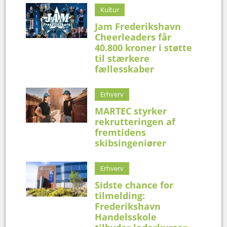
Kultur
Jam Frederikshavn
Cheerleaders får
40.800 kroner i støtte
til stærkere
fællesskaber
Erhverv
MARTEC styrker
rekrutteringen af
fremtidens
skibsingeniører
Erhverv
Sidste chance for
tilmelding:
Frederikshavn
Handelsskole