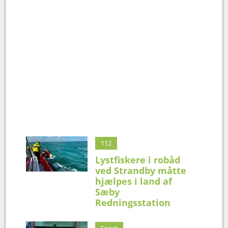
112
Lystfiskere i robåd
ved Strandby måtte
hjælpes i land af
Sæby
Redningsstation
Sport