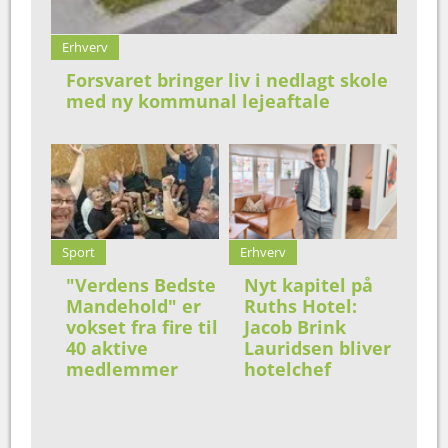
Erhverv
Forsvaret bringer liv i nedlagt skole
med ny kommunal lejeaftale
Sport
Erhverv
"Verdens Bedste
Nyt kapitel på
Mandehold" er
Ruths Hotel:
vokset fra fire til
Jacob Brink
40 aktive
Lauridsen bliver
medlemmer
hotelchef