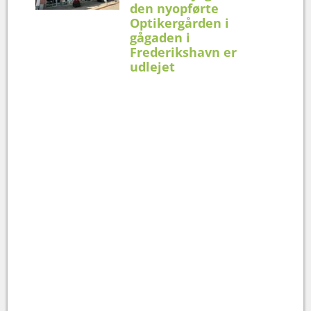
den nyopførte
Optikergården i
gågaden i
Frederikshavn er
udlejet