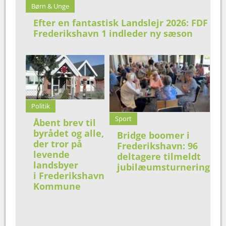
Børn & Unge
Efter en fantastisk Landslejr 2026: FDF
Frederikshavn 1 indleder ny sæson
Politik
Sport
Åbent brev til
byrådet og alle,
Bridge boomer i
der tror på
Frederikshavn: 96
levende
deltagere tilmeldt
landsbyer
jubilæumsturnering
i Frederikshavn
Kommune