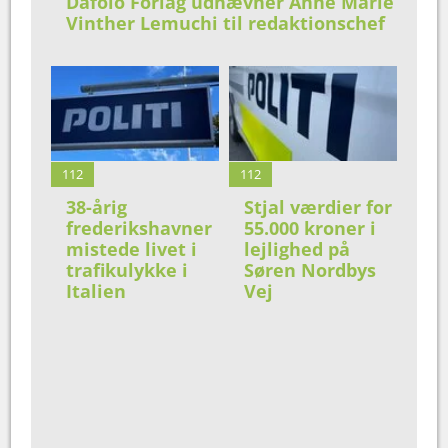
Dafolo Forlag udnævner Anne Marie
Vinther Lemuchi til redaktionschef
112
112
38-årig
Stjal værdier for
frederikshavner
55.000 kroner i
mistede livet i
lejlighed på
trafikulykke i
Søren Nordbys
Italien
Vej