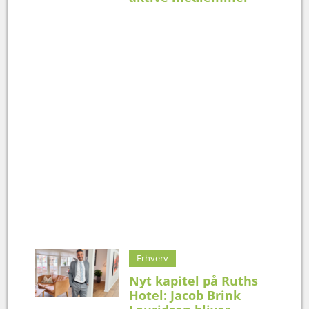
Erhverv
Nyt kapitel på Ruths
Hotel: Jacob Brink