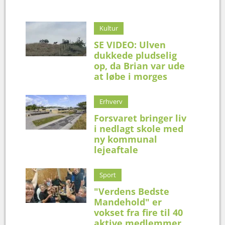
Kultur
SE VIDEO: Ulven
dukkede pludselig
op, da Brian var ude
at løbe i morges
Erhverv
Forsvaret bringer liv
i nedlagt skole med
ny kommunal
lejeaftale
Sport
"Verdens Bedste
Mandehold" er
vokset fra fire til 40
aktive medlemmer