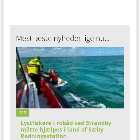
Mest læste nyheder lige nu...
112
Lystfiskere i robåd ved Strandby
måtte hjælpes i land af Sæby
Redningsstation