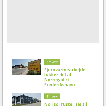
Erhverv
Fjernvarmearbejde
lukker del af
Nørregade i
Frederikshavn
Erhverv
Norisol ruster sig til