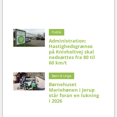
Politik
Administration:
Hastighedsgrænse
på Knivholtvej skal
nedsættes fra 80 til
60 km/t
Børn & Unge
Børnehuset
Mariehønen i Jerup
står foran en lukning
i 2026