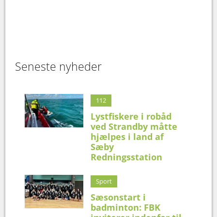
Seneste nyheder
112
Lystfiskere i robåd
ved Strandby måtte
hjælpes i land af
Sæby
Redningsstation
Sport
Sæsonstart i
badminton: FBK