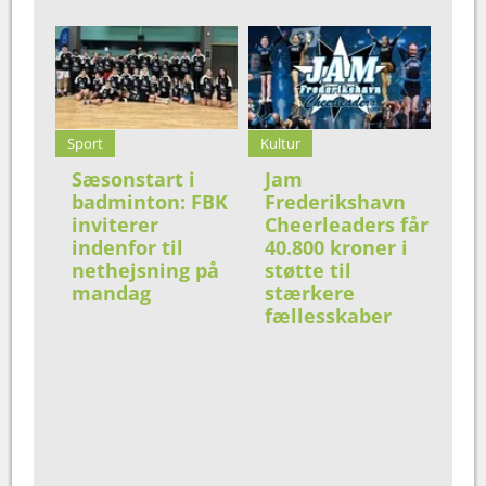
Sport
Kultur
Sæsonstart i
Jam
badminton: FBK
Frederikshavn
inviterer
Cheerleaders får
indenfor til
40.800 kroner i
nethejsning på
støtte til
mandag
stærkere
fællesskaber