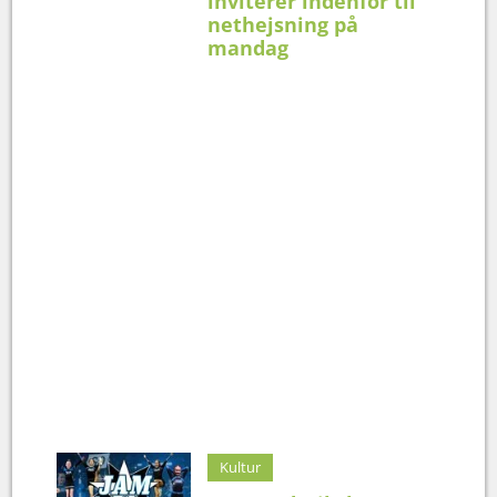
inviterer indenfor til
nethejsning på
mandag
Kultur