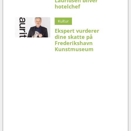
Lauridsen bliver
hotelchef
Kultur
Ekspert vurderer
dine skatte på
Frederikshavn
Kunstmuseum