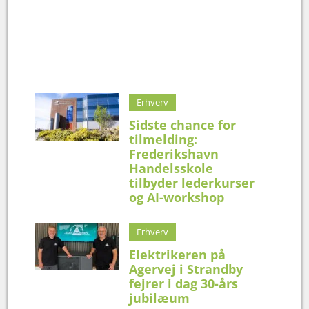
Erhverv
Sidste chance for
tilmelding:
Frederikshavn
Handelsskole
tilbyder lederkurser
og AI-workshop
Erhverv
Elektrikeren på
Agervej i Strandby
fejrer i dag 30-års
jubilæum