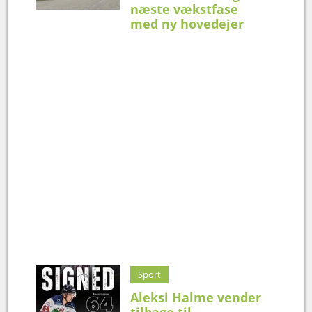
næste vækstfase
med ny hovedejer
Sport
Aleksi Halme vender
tilbage til