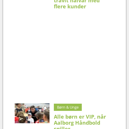
travlt halvår med
flere kunder
Børn & Unge
Alle børn er VIP, når
Aalborg Håndbold
spiller