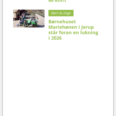
60 km/t
Børn & Unge
Børnehuset
Mariehønen i Jerup
står foran en lukning
i 2026