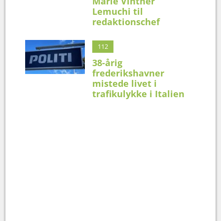
Marie Vinther
Lemuchi til
redaktionschef
112
38-årig
frederikshavner
mistede livet i
trafikulykke i Italien