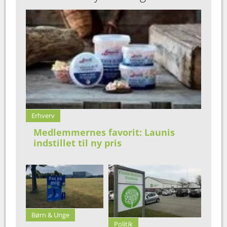
Erhverv
Medlemmernes favorit: Launis
indstillet til ny pris
Børn & Unge
Politik