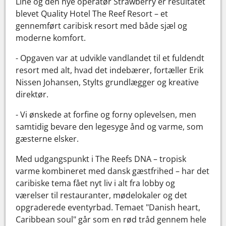
Line og den nye operatør Strawberry er resultatet
blevet Quality Hotel The Reef Resort – et
gennemført caribisk resort med både sjæl og
moderne komfort.
- Opgaven var at udvikle vandlandet til et fuldendt
resort med alt, hvad det indebærer, fortæller Erik
Nissen Johansen, Stylts grundlægger og kreative
direktør.
- Vi ønskede at forfine og forny oplevelsen, men
samtidig bevare den legesyge ånd og varme, som
gæsterne elsker.
Med udgangspunkt i The Reefs DNA – tropisk
varme kombineret med dansk gæstfrihed – har det
caribiske tema fået nyt liv i alt fra lobby og
værelser til restauranter, mødelokaler og det
opgraderede eventyrbad. Temaet "Danish heart,
Caribbean soul" går som en rød tråd gennem hele