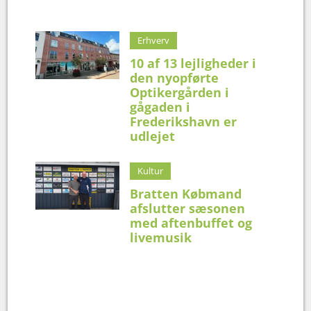
Erhverv
10 af 13 lejligheder i
den nyopførte
Optikergården i
gågaden i
Frederikshavn er
udlejet
Kultur
Bratten Købmand
afslutter sæsonen
med aftenbuffet og
livemusik