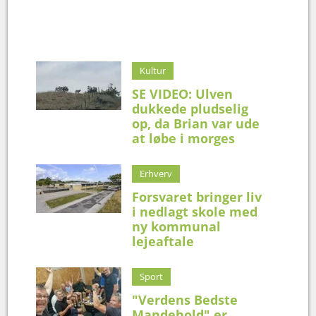
Kultur
SE VIDEO: Ulven
dukkede pludselig
op, da Brian var ude
at løbe i morges
Erhverv
Forsvaret bringer liv
i nedlagt skole med
ny kommunal
lejeaftale
Sport
"Verdens Bedste
Mandehold" er