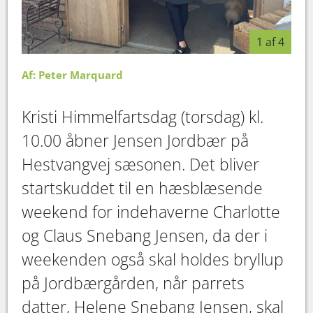
1 af 4
Af: Peter Marquard
Kristi Himmelfartsdag (torsdag) kl.
10.00 åbner Jensen Jordbær på
Hestvangvej sæsonen. Det bliver
startskuddet til en hæsblæsende
weekend for indehaverne Charlotte
og Claus Snebang Jensen, da der i
weekenden også skal holdes bryllup
på Jordbærgården, når parrets
datter, Helene Snebang Jensen, skal