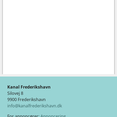
Kanal Frederikshavn
Silovej 8
9900 Frederikshavn
info@kanalfrederikshavn.dk
For annoncører:
Annoncering