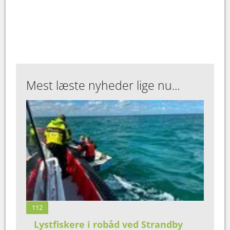
Mest læste nyheder lige nu...
112
Lystfiskere i robåd ved Strandby