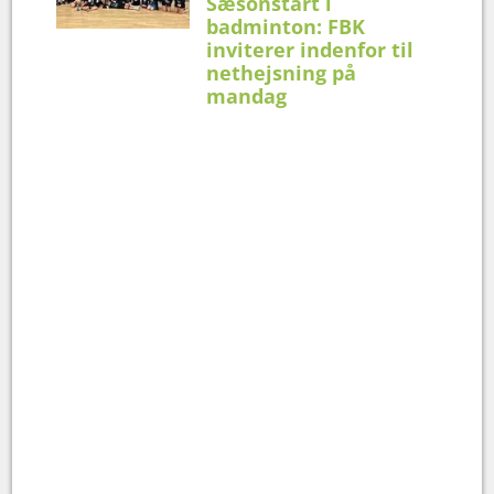
Sæsonstart i
badminton: FBK
inviterer indenfor til
nethejsning på
mandag