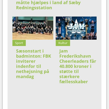
måtte hjælpes i land af Sæby
Redningsstation
Sport
Kultur
Sæsonstart i
Jam
badminton: FBK
Frederikshavn
inviterer
Cheerleaders får
indenfor til
40.800 kroner i
nethejsning på
støtte til
mandag
stærkere
fællesskaber