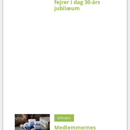
fejrer i dag 30-års
jubilæum
Erhverv
Medlemmernes