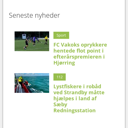
Seneste nyheder
Sport
FC Vakoks oprykkere
hentede flot point i
efterårspremieren i
Hjørring
112
Lystfiskere i robåd
ved Strandby måtte
hjælpes i land af
Sæby
Redningsstation