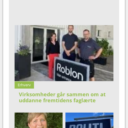
Erhverv
Virksomheder går sammen om at
uddanne fremtidens faglærte