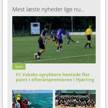
Mest læste nyheder lige nu...
Sport
FC Vakoks oprykkere hentede flot
point i efterårspremieren i Hjørring