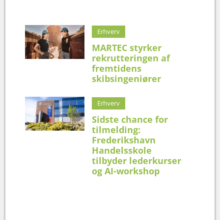
Erhverv
MARTEC styrker
rekrutteringen af
fremtidens
skibsingeniører
Erhverv
Sidste chance for
tilmelding:
Frederikshavn
Handelsskole
tilbyder lederkurser
og AI-workshop