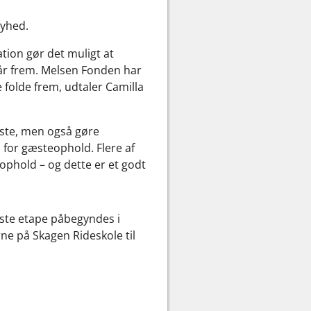
nyhed.
tion gør det muligt at
 år frem. Melsen Fonden har
 folde frem, udtaler Camilla
heste, men også gøre
for gæsteophold. Flere af
phold – og dette er et godt
idste etape påbegyndes i
erne på Skagen Rideskole til