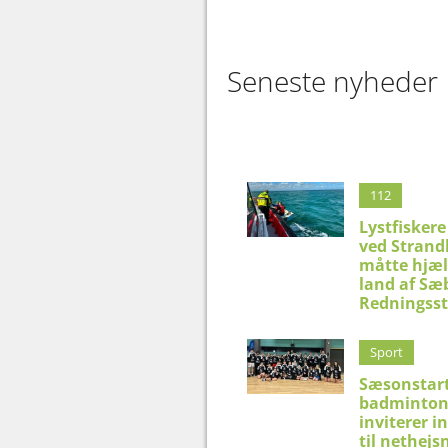
Seneste nyheder
112
Lystfiskere
ved Strand
måtte hjæl
land af Sæ
Redningsst
Sport
Sæsonstart
badminton
inviterer i
til nethejs