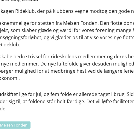
 Skagen Rideklub, der på klubbens vegne modtog den gode 
taknemmelige for støtten fra Melsen Fonden. Den flotte dona
ojekt, som skaber glæde og værdi for vores forening mange
gningsforløbet, og vi glæder os til at vise vores nye flotte
ideklub.
lot skabe bedre trivsel for rideskolens medlemmer og deres 
r nye medlemmer. De nye luftefolde giver desuden mulighed 
rger mulighed for at medbringe hest ved de længere ferieo
 økonomi.
skiftet lige før jul, og fem folde er allerede taget i brug. S
 sig til, at foldene står helt færdige. Det vil løfte facilitet
de.
Melsen Fonden