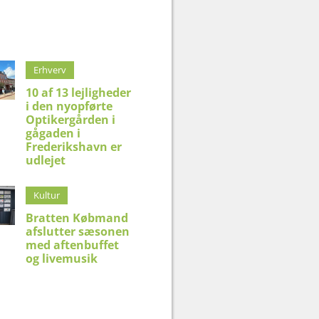
Erhverv
10 af 13 lejligheder
i den nyopførte
Optikergården i
gågaden i
Frederikshavn er
udlejet
Kultur
Bratten Købmand
afslutter sæsonen
med aftenbuffet
og livemusik