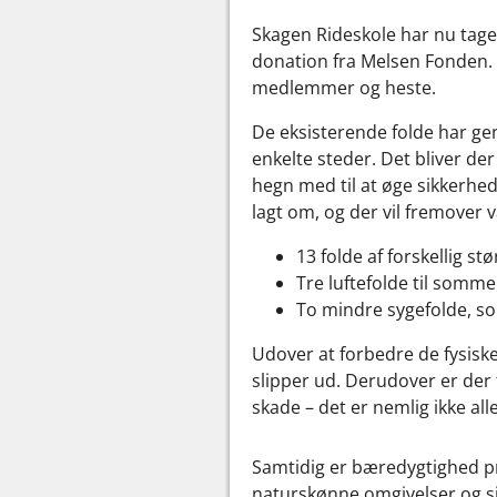
Skagen Rideskole har nu tage
donation fra Melsen Fonden. P
medlemmer og heste.
De eksisterende folde har gen
enkelte steder. Det bliver der
hegn med til at øge sikkerhed
lagt om, og der vil fremover 
13 folde af forskellig st
Tre luftefolde til somm
To mindre sygefolde, s
Udover at forbedre de fysisk
slipper ud. Derudover er der
skade – det er nemlig ikke all
Samtidig er bæredygtighed pri
naturskønne omgivelser og sik