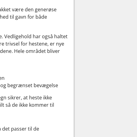
takket være den generøse
hed til gavn for både
e. Vedligehold har også haltet
e trivsel for hestene, er nye
ldene. Hele området bliver
en
o og begrænset bevægelse
n sikrer, at heste ikke
lt så de ikke kommer til
 det passer til de