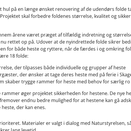
t hul på en længe ønsket renovering af de udendørs folde 
rojektet skal forbedre foldenes størrelse, kvalitet og sikker
nem årene været præget af tilfældig indretning og størrels
 nu rettet op på. Udover at de nyindrettede folde sikrer bedr
en for både heste og ryttere, når de færdes i og omkring fo
være 18 folde:
ørrelse, der tilpasses både individuelle og grupper af heste
ergæster, der ønsker at tage deres heste med på ferie i Skag
om skaber trygge rammer for heste med behov for særlig r
e rammer øger projektet sikkerheden for hestene. De nye heg
 fremover endnu bedre mulighed for at hestene kan gå adski
e heste, der kan enes.
oriteret. Materialer er valgt i dialog med Naturstyrelsen, så
rer lang levetid.