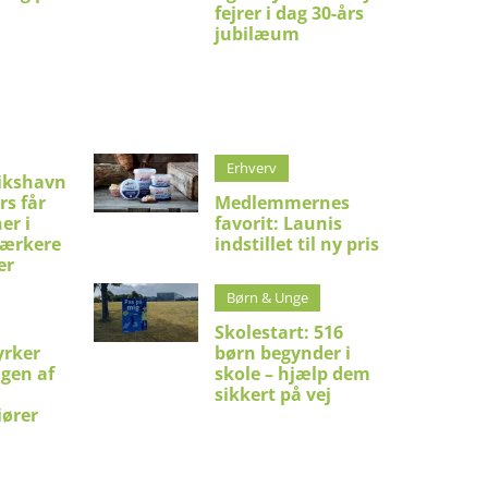
fejrer i dag 30-års
jubilæum
Erhverv
ikshavn
rs får
Medlemmernes
er i
favorit: Launis
stærkere
indstillet til ny pris
er
Børn & Unge
Skolestart: 516
yrker
børn begynder i
ngen af
skole – hjælp dem
sikkert på vej
iører