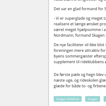
Det var en glad formand for
- Vi er superglade og meget 
realisere et længe ønsket pr
været meget hjælpsomme i ansø
Nordmann, formand Skagen R
De nye faciliteter vil ikke b
foreningen mere attraktiv fo
byens sommergæster efterspø
supplement til rideklubbens
De første pæle og hegn blev ud
næste uge, og rideskolen glæder
glæde for både to- og firbene
Skagen Rideklub
Skagen