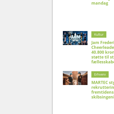
mandag
Kultur
Jam Freder
Cheerleade
40.800 kron
støtte til 
fællesskab
Erhverv
MARTEC st
rekrutteri
fremtidens
skibsingen