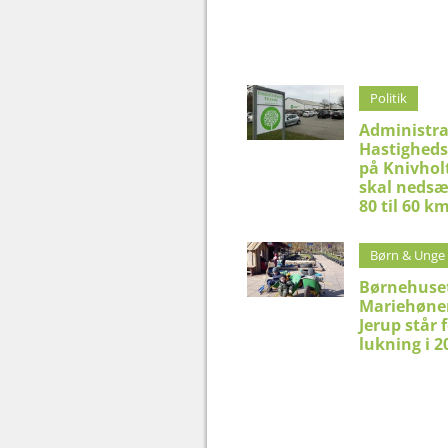
Politik
Administra
Hastighed
på Knivhol
skal nedsæ
80 til 60 k
Børn & Unge
Børnehuse
Mariehønen
Jerup står 
lukning i 2