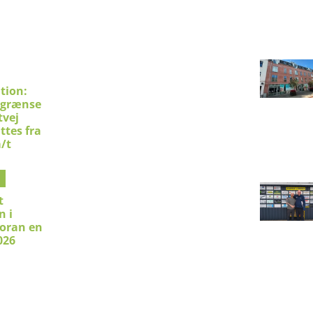
tion:
sgrænse
tvej
ttes fra
m/t
t
 i
foran en
026