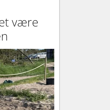
et være
en