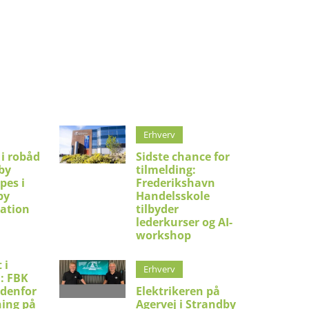
Erhverv
 i robåd
Sidste chance for
by
tilmelding:
pes i
Frederikshavn
by
Handelsskole
ation
tilbyder
lederkurser og AI-
workshop
 i
Erhverv
: FBK
ndenfor
Elektrikeren på
ning på
Agervej i Strandby