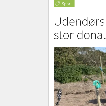
Sport
Udendørs 
stor dona