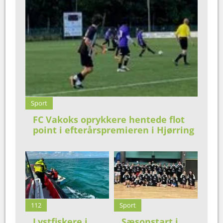
Sport
FC Vakoks oprykkere hentede flot
point i efterårspremieren i Hjørring
112
Sport
Lystfiskere i
Sæsonstart i