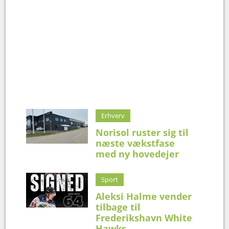
Erhverv
Norisol ruster sig til
næste vækstfase
med ny hovedejer
Sport
Aleksi Halme vender
tilbage til
Frederikshavn White
Hawks