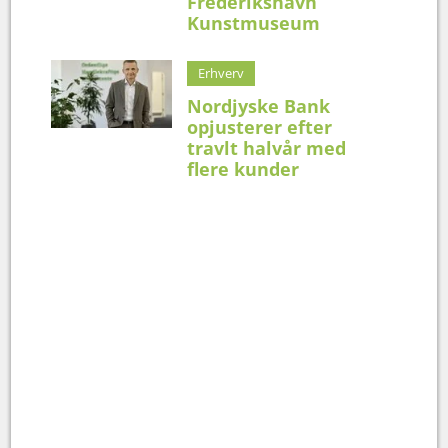
Frederikshavn
Kunstmuseum
Erhverv
Nordjyske Bank
opjusterer efter
travlt halvår med
flere kunder