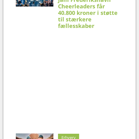
Cheerleaders får
40.800 kroner i støtte
til stærkere
fællesskaber
Erhverv