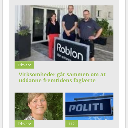
Erhverv
Virksomheder går sammen om at
uddanne fremtidens faglærte
Erhverv
112