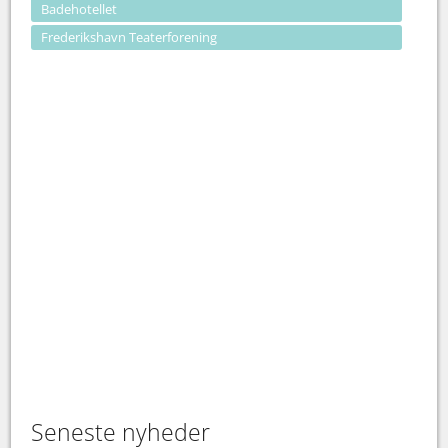
Badehotellet
Frederikshavn Teaterforening
Seneste nyheder