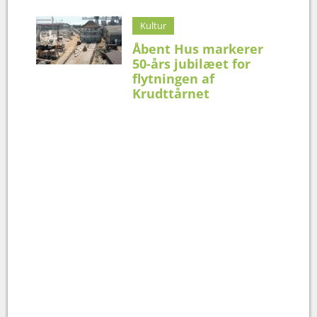
Kultur
Åbent Hus markerer
50-års jubilæet for
flytningen af
Krudttårnet