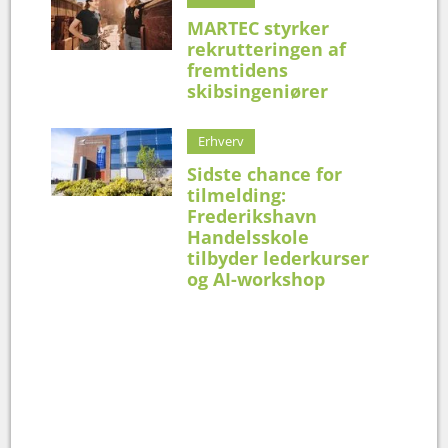
MARTEC styrker
rekrutteringen af
fremtidens
skibsingeniører
Erhverv
Sidste chance for
tilmelding:
Frederikshavn
Handelsskole
tilbyder lederkurser
og AI-workshop