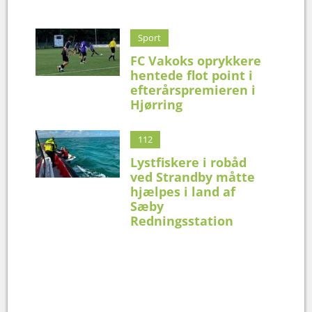
Sport
FC Vakoks oprykkere
hentede flot point i
efterårspremieren i
Hjørring
112
Lystfiskere i robåd
ved Strandby måtte
hjælpes i land af
Sæby
Redningsstation