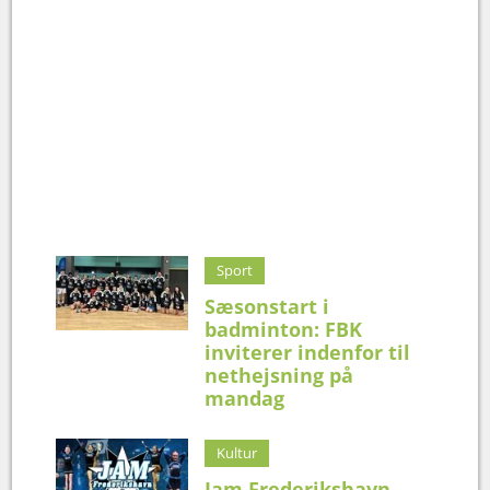
Sport
Sæsonstart i
badminton: FBK
inviterer indenfor til
nethejsning på
mandag
Kultur
Jam Frederikshavn