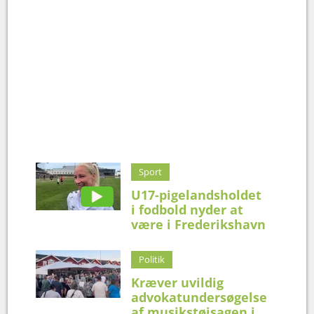
Sport
U17-pigelandsholdet
i fodbold nyder at
være i Frederikshavn
Politik
Kræver uvildig
advokatundersøgelse
af musikstøjsagen i