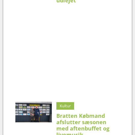
udlejet
Kultur
Bratten Købmand
afslutter sæsonen
med aftenbuffet og
livemusik