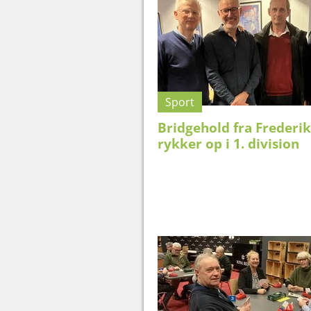
Sport
Bridgehold fra Frederi
rykker op i 1. division