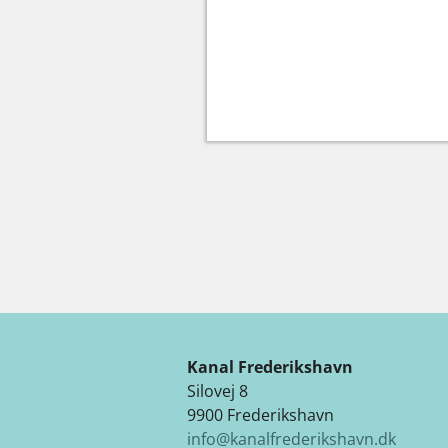
Kanal Frederikshavn
Silovej 8
9900 Frederikshavn
info@kanalfrederikshavn.dk