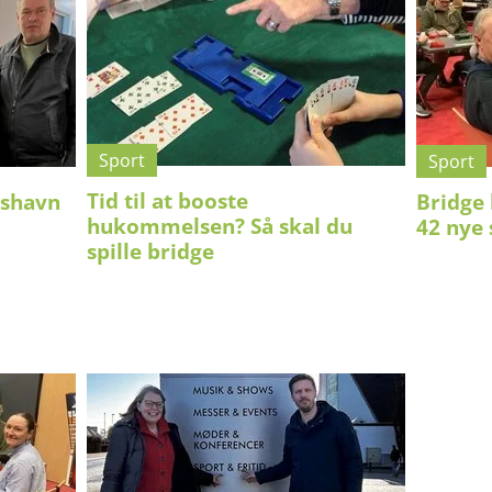
Sport
Sport
Tid til at booste
kshavn
Bridge 
hukommelsen? Så skal du
42 nye 
spille bridge