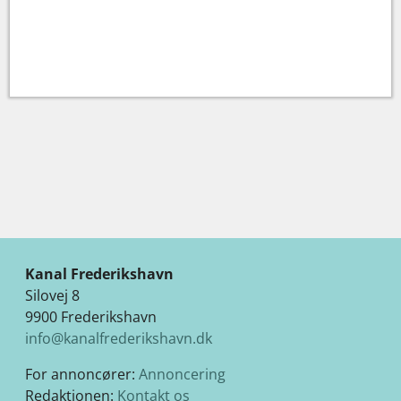
Kanal Frederikshavn
Silovej 8
9900 Frederikshavn
info@kanalfrederikshavn.dk
For annoncører:
Annoncering
Redaktionen:
Kontakt os