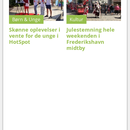
Børn & Unge
Kultur
Skønne oplevelser i
Julestemning hele
vente for de unge i
weekenden i
HotSpot
Frederikshavn
midtby