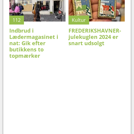
112
Kultur
Indbrud i
FREDERIKSHAVNER-
Lædermagasinet i
julekuglen 2024 er
nat: Gik efter
snart udsolgt
butikkens to
topmærker