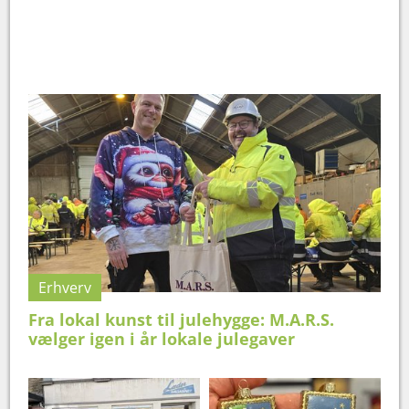
Erhverv
Fra lokal kunst til julehygge: M.A.R.S.
vælger igen i år lokale julegaver