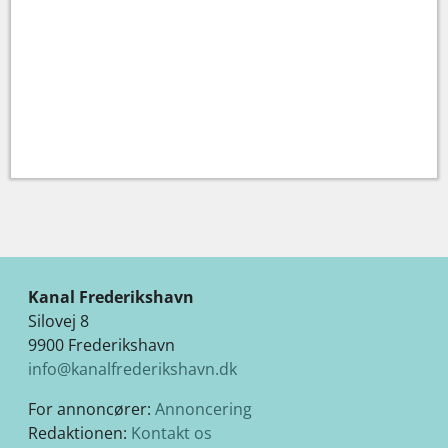
Kanal Frederikshavn
Silovej 8
9900 Frederikshavn
info@kanalfrederikshavn.dk
For annoncører:
Annoncering
Redaktionen:
Kontakt os