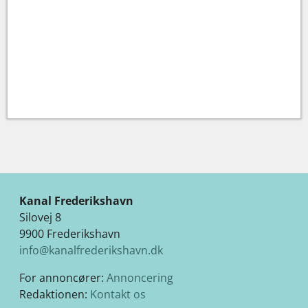
Kanal Frederikshavn
Silovej 8
9900 Frederikshavn
info@kanalfrederikshavn.dk
For annoncører:
Annoncering
Redaktionen:
Kontakt os