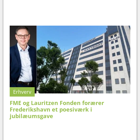
Erhverv
FME og Lauritzen Fonden forærer
Frederikshavn et poesiværk i
jubilæumsgave