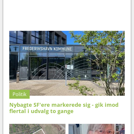
Politik
Nybagte SF'ere markerede sig - gik imod
flertal i udvalg to gange