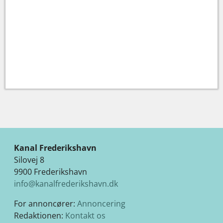
Kanal Frederikshavn
Silovej 8
9900 Frederikshavn
info@kanalfrederikshavn.dk
For annoncører:
Annoncering
Redaktionen:
Kontakt os