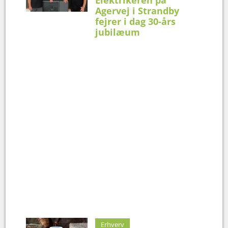
Agervej i Strandby
fejrer i dag 30-års
jubilæum
Erhverv