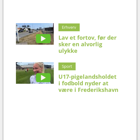
Erhverv
Lav et fortov, før der
sker en alvorlig
ulykke
Sport
U17-pigelandsholdet
i fodbold nyder at
være i Frederikshavn