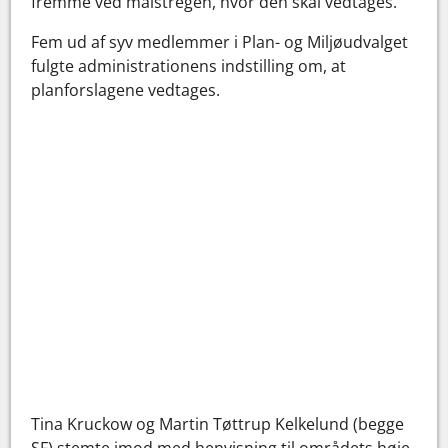
fremme ved målstregen, hvor den skal vedtages.
Fem ud af syv medlemmer i Plan- og Miljøudvalget
fulgte administrationens indstilling om, at
planforslagene vedtages.
Tina Kruckow og Martin Tøttrup Kelkelund (begge
SF) stemte imod med henvisning til områdets høje