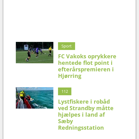
Sport
FC Vakoks oprykkere
hentede flot point i
efterårspremieren i
Hjørring
112
Lystfiskere i robåd
ved Strandby måtte
hjælpes i land af
Sæby
Redningsstation