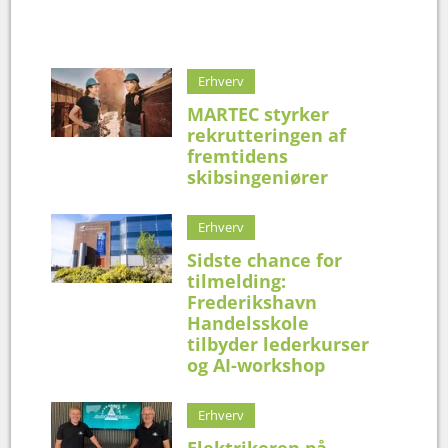
Erhverv
MARTEC styrker
rekrutteringen af
fremtidens
skibsingeniører
Erhverv
Sidste chance for
tilmelding:
Frederikshavn
Handelsskole
tilbyder lederkurser
og AI-workshop
Erhverv
Elektrikeren på