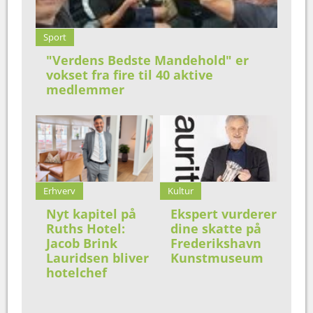
Sport
"Verdens Bedste Mandehold" er
vokset fra fire til 40 aktive
medlemmer
Erhverv
Kultur
Nyt kapitel på
Ekspert vurderer
Ruths Hotel:
dine skatte på
Jacob Brink
Frederikshavn
Lauridsen bliver
Kunstmuseum
hotelchef