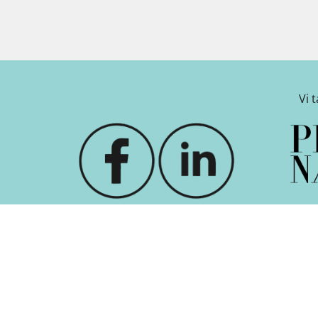
Vi 
 indstillinger
-
Betingelser
-
Nyhedsbrev
-
Om Kanal Frederi