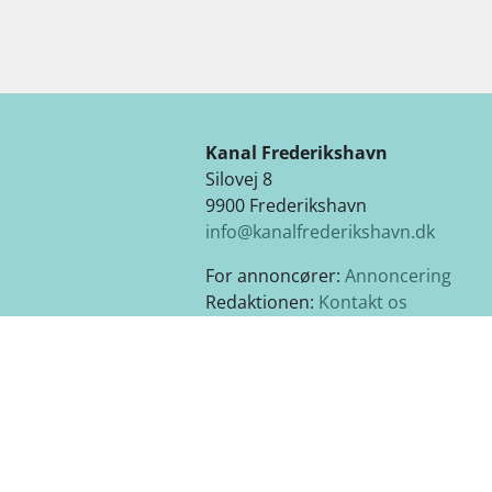
Kanal Frederikshavn
Silovej 8
9900 Frederikshavn
info@kanalfrederikshavn.dk
For annoncører:
Annoncering
Redaktionen:
Kontakt os
Cookie