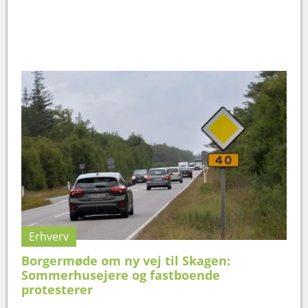
Erhverv
Borgermøde om ny vej til Skagen:
Sommerhusejere og fastboende
protesterer