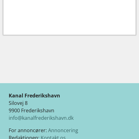
Kanal Frederikshavn
Silovej 8
9900 Frederikshavn
info@kanalfrederikshavn.dk
For annoncører:
Annoncering
Redaktionen:
Kontakt os