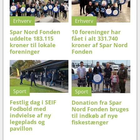
Erhverv
Erhverv
Spar Nord Fonden
10 foreninger har
uddelte 183.115
fået i alt 331.740
kroner til lokale
kroner af Spar Nord
foreninger
Fonden
Sport
Sport
Festlig dag i SEIF
Donation fra Spar
Fodbold med
Nord Fonden bruges
indvielse af ny
til indkøb af nye
legeplads og
fiskestænger
pavillon