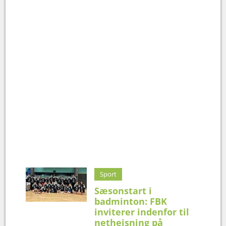
Sport
Sæsonstart i
badminton: FBK
inviterer indenfor til
nethejsning på