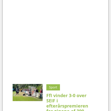
Sport
FfI vinder 3-0 over
SEIF i
efterårspremieren
for øjnene af 300