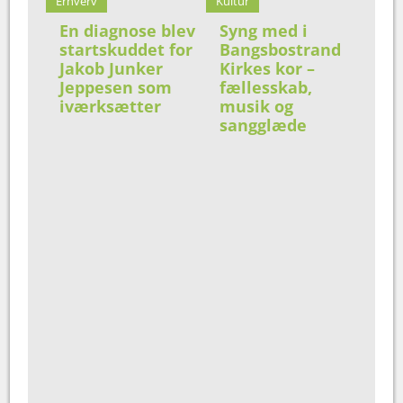
Erhverv
Kultur
En diagnose blev
Syng med i
startskuddet for
Bangsbostrand
Jakob Junker
Kirkes kor –
Jeppesen som
fællesskab,
iværksætter
musik og
sangglæde