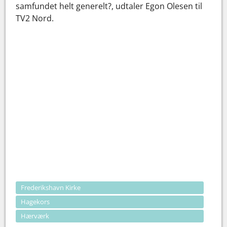
samfundet helt generelt?, udtaler Egon Olesen til
TV2 Nord.
Frederikshavn Kirke
Hagekors
Hærværk