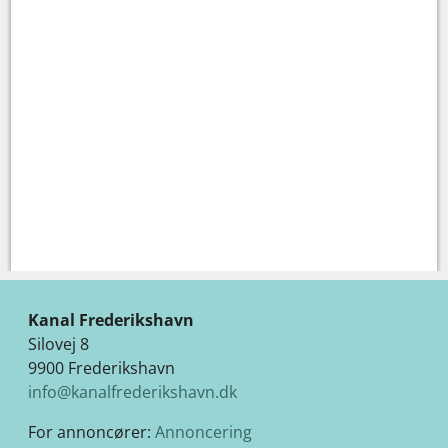
Kanal Frederikshavn
Silovej 8
9900 Frederikshavn
info@kanalfrederikshavn.dk
For annoncører:
Annoncering