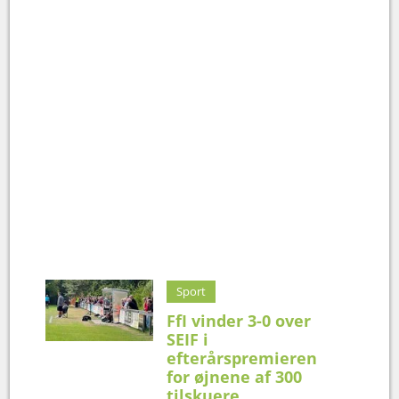
Sport
FfI vinder 3-0 over
SEIF i
efterårspremieren
for øjnene af 300
tilskuere