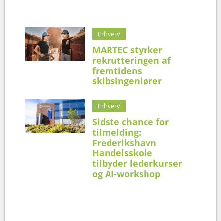
Erhverv
MARTEC styrker
rekrutteringen af
fremtidens
skibsingeniører
Erhverv
Sidste chance for
tilmelding:
Frederikshavn
Handelsskole
tilbyder lederkurser
og AI-workshop