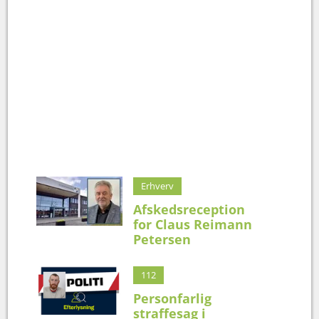
Erhverv
Afskedsreception
for Claus Reimann
Petersen
112
Personfarlig
straffesag i