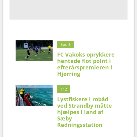
Sport
FC Vakoks oprykkere
hentede flot point i
efterårspremieren i
Hjørring
112
Lystfiskere i robåd
ved Strandby måtte
hjælpes i land af
Sæby
Redningsstation