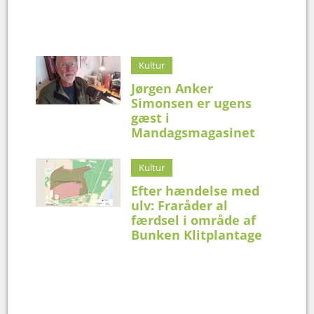
Kultur
Jørgen Anker
Simonsen er ugens
gæst i
Mandagsmagasinet
Kultur
Efter hændelse med
ulv: Fraråder al
færdsel i område af
Bunken Klitplantage