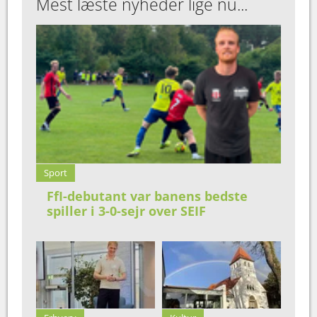
Mest læste nyheder lige nu...
Sport
FfI-debutant var banens bedste
spiller i 3-0-sejr over SEIF