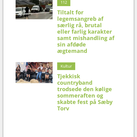
112
Tiltalt for
legemsangreb af
særlig rå, brutal
eller farlig karakter
samt mishandling af
sin afdøde
ægtemand
Kultur
Tjekkisk
countryband
trodsede den kølige
sommeraften og
skabte fest på Sæby
Torv