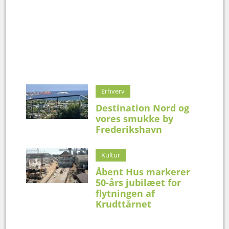
Erhverv
Destination Nord og
vores smukke by
Frederikshavn
Kultur
Åbent Hus markerer
50-års jubilæet for
flytningen af
Krudttårnet