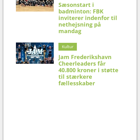
Sæsonstart i
badminton: FBK
inviterer indenfor til
nethejsning på
mandag
Kultur
Jam Frederikshavn
Cheerleaders får
40.800 kroner i støtte
til stærkere
fællesskaber