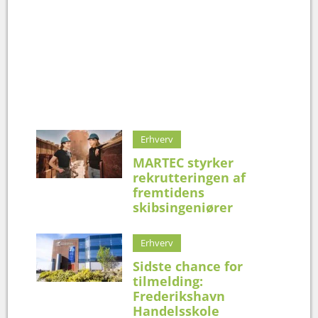
Erhverv
MARTEC styrker
rekrutteringen af
fremtidens
skibsingeniører
Erhverv
Sidste chance for
tilmelding:
Frederikshavn
Handelsskole