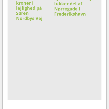
kroner i
lukker del af
lejlighed på
Nørregade i
Søren
Frederikshavn
Nordbys Vej