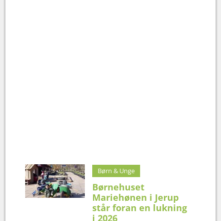
Børn & Unge
Børnehuset
Mariehønen i Jerup
står foran en lukning
i 2026