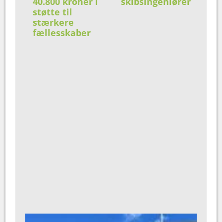
40.800 kroner i
skibsingeniører
støtte til
stærkere
fællesskaber