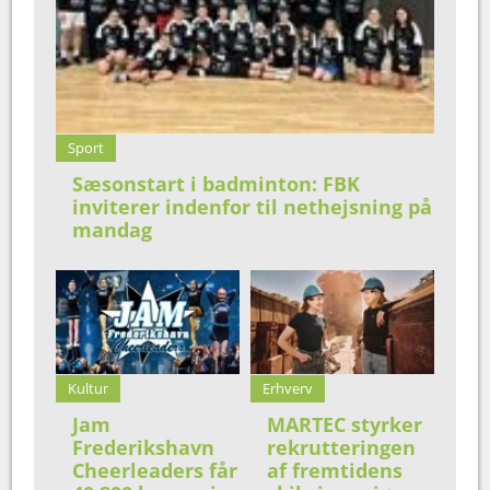
Sport
Sæsonstart i badminton: FBK
inviterer indenfor til nethejsning på
mandag
Kultur
Erhverv
Jam
MARTEC styrker
Frederikshavn
rekrutteringen
Cheerleaders får
af fremtidens