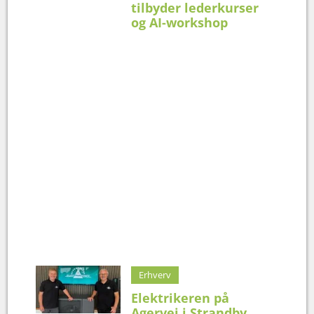
tilbyder lederkurser
og AI-workshop
Erhverv
Elektrikeren på
Agervej i Strandby