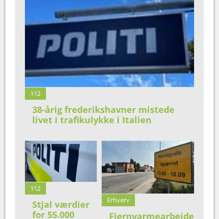
112
38-årig frederikshavner mistede
livet i trafikulykke i Italien
112
Erhverv
Stjal værdier
for 55.000
Fjernvarmearbejde