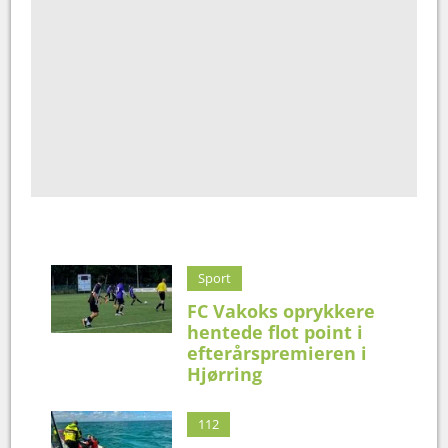
Sport
FC Vakoks oprykkere
hentede flot point i
efterårspremieren i
Hjørring
112