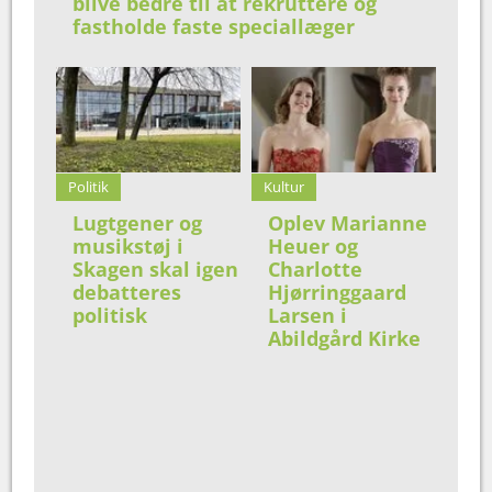
blive bedre til at rekruttere og
fastholde faste speciallæger
Politik
Kultur
Lugtgener og
Oplev Marianne
musikstøj i
Heuer og
Skagen skal igen
Charlotte
debatteres
Hjørringgaard
politisk
Larsen i
Abildgård Kirke