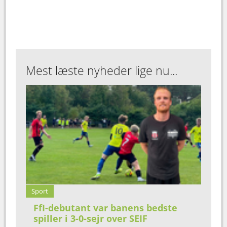
Mest læste nyheder lige nu...
Sport
FfI-debutant var banens bedste
spiller i 3-0-sejr over SEIF