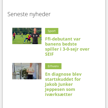
Seneste nyheder
Sport
FfI-debutant var
banens bedste
spiller i 3-0-sejr over
SEIF
Erhverv
En diagnose blev
startskuddet for
Jakob Junker
Jeppesen som
iværksætter