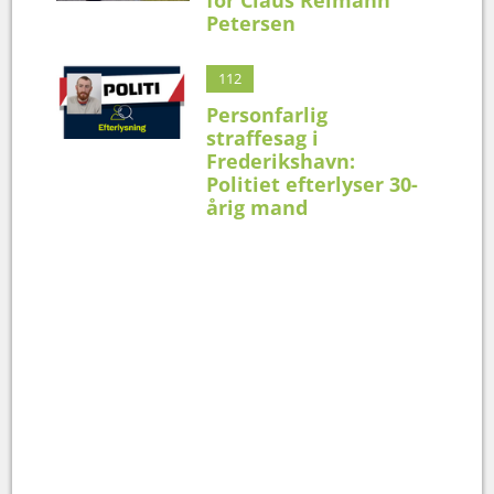
Petersen
112
Personfarlig
straffesag i
Frederikshavn:
Politiet efterlyser 30-
årig mand