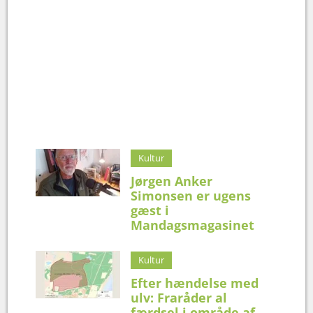
Kultur
Jørgen Anker
Simonsen er ugens
gæst i
Mandagsmagasinet
Kultur
Efter hændelse med
ulv: Fraråder al
færdsel i område af