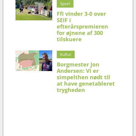
Sport
FfI vinder 3-0 over
SEIF i
efterårspremieren
for øjnene af 300
tilskuere
Kultur
Borgmester Jon
Andersen: Vi er
simpelthen nødt til
at have genetableret
trygheden