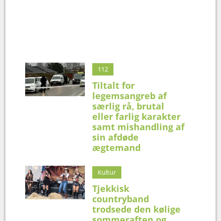
112
Tiltalt for
legemsangreb af
særlig rå, brutal
eller farlig karakter
samt mishandling af
sin afdøde
ægtemand
Kultur
Tjekkisk
countryband
trodsede den kølige
sommeraften og