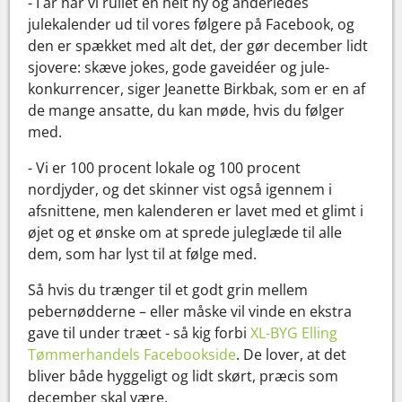
- I år har vi rullet en helt ny og anderledes
julekalender ud til vores følgere på Facebook, og
den er spækket med alt det, der gør december lidt
sjovere: skæve jokes, gode gaveidéer og jule-
konkurrencer, siger Jeanette Birkbak, som er en af
de mange ansatte, du kan møde, hvis du følger
med.
- Vi er 100 procent lokale og 100 procent
nordjyder, og det skinner vist også igennem i
afsnittene, men kalenderen er lavet med et glimt i
øjet og et ønske om at sprede juleglæde til alle
dem, som har lyst til at følge med.
Så hvis du trænger til et godt grin mellem
pebernødderne – eller måske vil vinde en ekstra
gave til under træet - så kig forbi
XL-BYG Elling
Tømmerhandels Facebookside
. De lover, at det
bliver både hyggeligt og lidt skørt, præcis som
december skal være.