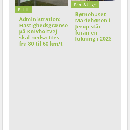
Børn & Unge
Politik
Børnehuset
Administration:
Mariehønen i
Hastighedsgrænse
Jerup står
på Knivholtvej
foran en
skal nedsættes
lukning i 2026
fra 80 til 60 km/t