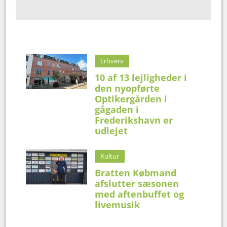
Erhverv
10 af 13 lejligheder i
den nyopførte
Optikergården i
gågaden i
Frederikshavn er
udlejet
Kultur
Bratten Købmand
afslutter sæsonen
med aftenbuffet og
livemusik