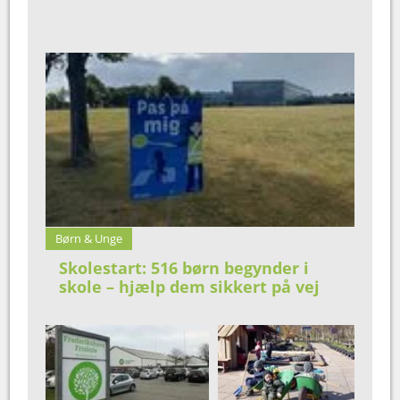
Børn & Unge
Skolestart: 516 børn begynder i
skole – hjælp dem sikkert på vej