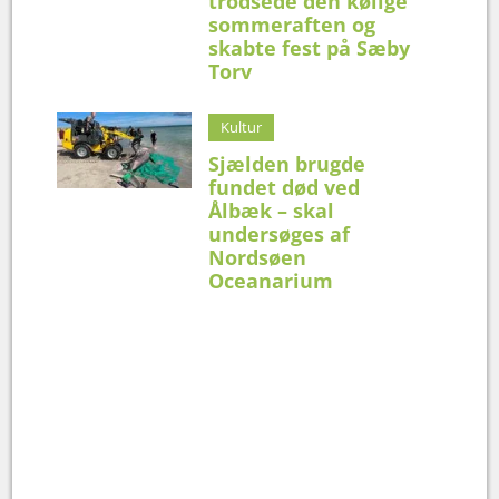
trodsede den kølige
sommeraften og
skabte fest på Sæby
Torv
Kultur
Sjælden brugde
fundet død ved
Ålbæk – skal
undersøges af
Nordsøen
Oceanarium