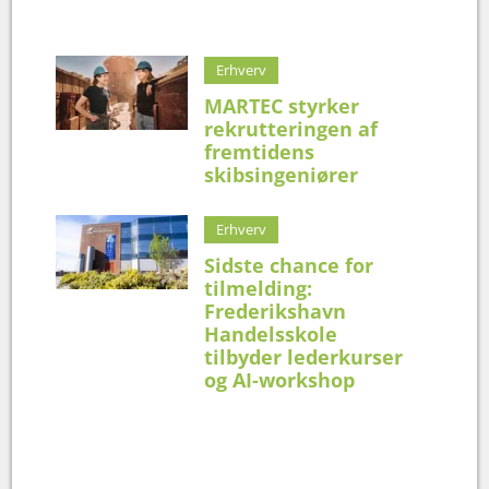
Erhverv
MARTEC styrker
rekrutteringen af
fremtidens
skibsingeniører
Erhverv
Sidste chance for
tilmelding:
Frederikshavn
Handelsskole
tilbyder lederkurser
og AI-workshop