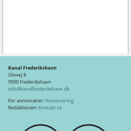
Kanal Frederikshavn
Silovej 8
9900 Frederikshavn
info@kanalfrederikshavn.dk
For annoncører:
Annoncering
Redaktionen:
Kontakt os