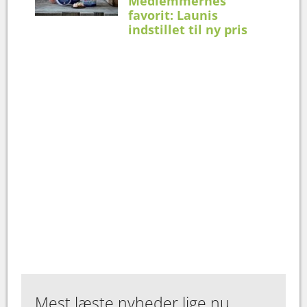
Medlemmernes
favorit: Launis
indstillet til ny pris
Mest læste nyheder lige nu...