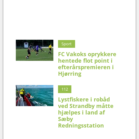
Sport
FC Vakoks oprykkere
hentede flot point i
efterårspremieren i
Hjørring
112
Lystfiskere i robåd
ved Strandby måtte
hjælpes i land af
Sæby
Redningsstation