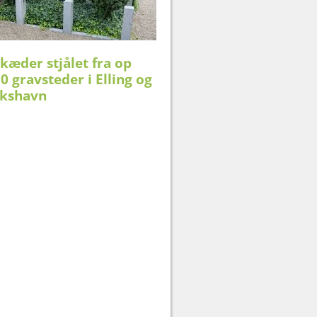
æder stjålet fra op
 gravsteder i Elling og
ikshavn