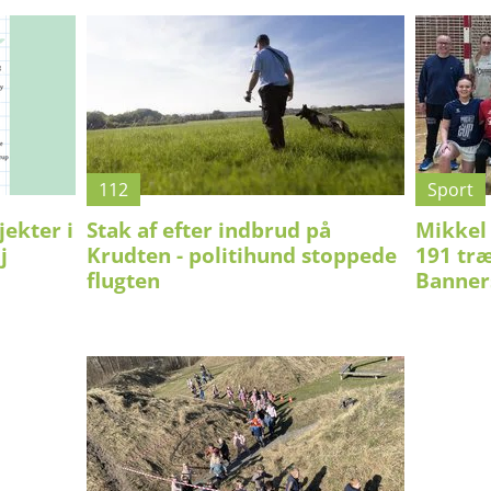
112
Sport
jekter i
Stak af efter indbrud på
Mikkel
j
Krudten - politihund stoppede
191 træ
flugten
Banner