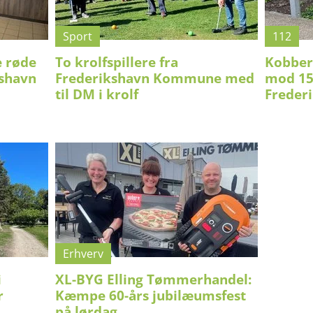
Sport
112
e røde
To krolfspillere fra
Kobberk
kshavn
Frederikshavn Kommune med
mod 150
til DM i krolf
Freder
Erhverv
i
XL-BYG Elling Tømmerhandel:
r
Kæmpe 60-års jubilæumsfest
på lørdag