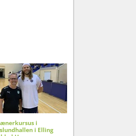
rænerkursus i
lundhallen i Elling