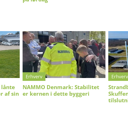
Erhverv
Erhverv
 lånte
NAMMO Denmark: Stabilitet
Strand
r af sin
er kernen i dette byggeri
Skuffe
tilslutn