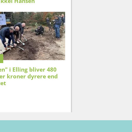
kkel Hansen
n" i Elling bliver 480
er kroner dyrere end
tet