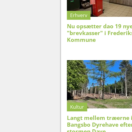
Erhverv
Nu opsætter dao 19 ny
"brevkasser" i Frederi
Kommune
Kultur
Langt mellem træerne 
Bangsbo Dyrehave efte
stormen Dave