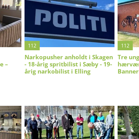
112
112
Narkopusher anholdt i Skagen
Tre un
e –
- 18-årig spritbilist i Sæby - 19-
hærvæ
årig narkobilist i Elling
Banner