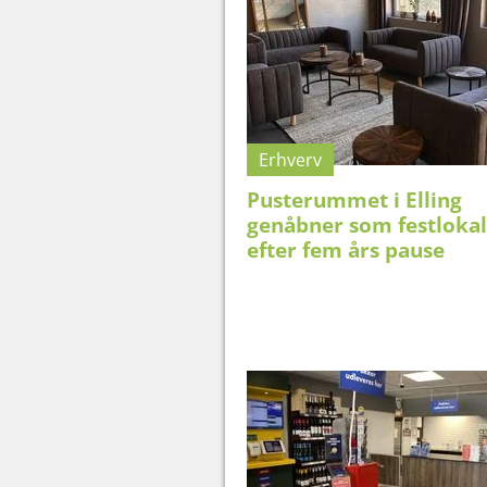
Erhverv
Pusterummet i Elling
genåbner som festlokal
efter fem års pause