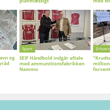
planmæssigt
med Mi
Sport
Erhverv
havn og
SEIF Håndbold indgår aftale
"Krudte
byråd
med ammunitionsfabrikken
million
Nammo
forven