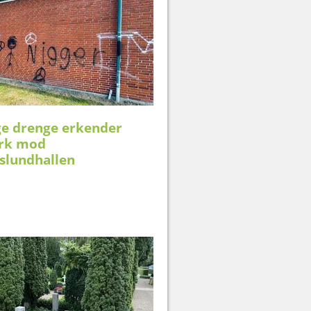
ge drenge erkender
rk mod
slundhallen