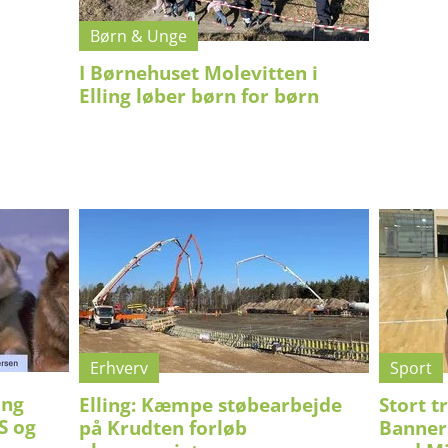
Børn & Unge
I Børnehuset Molevitten i
Elling løber børn for børn
Erhverv
Sport
ing
Elling: Kæmpe støbearbejde
Stort t
S og
på Krudten forløb
Banners