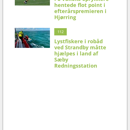
hentede flot point i
efterårspremieren i
Hjørring
112
Lystfiskere i robåd
ved Strandby måtte
hjælpes i land af
Sæby
Redningsstation