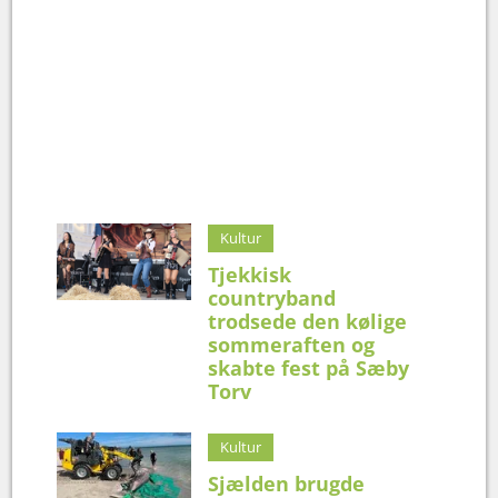
Kultur
Tjekkisk
countryband
trodsede den kølige
sommeraften og
skabte fest på Sæby
Torv
Kultur
Sjælden brugde