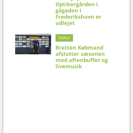
Optikergården i
gågaden i
Frederikshavn er
udlejet
Kultur
Bratten Købmand
afslutter sæsonen
med aftenbuffet og
livemusik