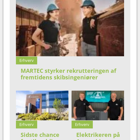
Erhverv
MARTEC styrker rekrutteringen af
fremtidens skibsingeniører
Erhverv
Erhverv
Sidste chance
Elektrikeren på