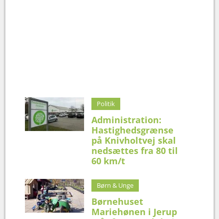
Politik
Administration:
Hastighedsgrænse
på Knivholtvej skal
nedsættes fra 80 til
60 km/t
Børn & Unge
Børnehuset
Mariehønen i Jerup