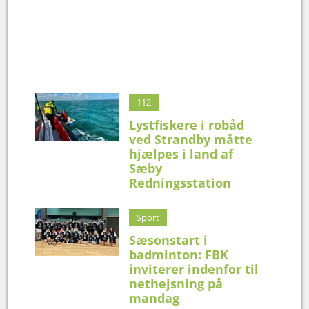
112
Lystfiskere i robåd
ved Strandby måtte
hjælpes i land af
Sæby
Redningsstation
Sport
Sæsonstart i
badminton: FBK
inviterer indenfor til
nethejsning på
mandag