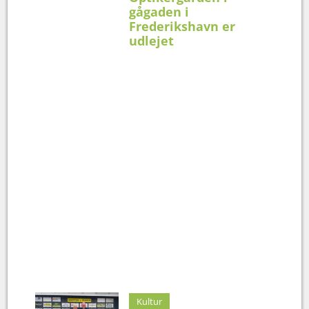
gågaden i
Frederikshavn er
udlejet
Kultur