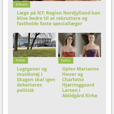
Erhverv
Læge på N7: Region Nordjylland kan
blive bedre til at rekruttere og
fastholde faste speciallæger
Politik
Kultur
Lugtgener og
Oplev Marianne
musikstøj i
Heuer og
Skagen skal igen
Charlotte
debatteres
Hjørringgaard
politisk
Larsen i
Abildgård Kirke