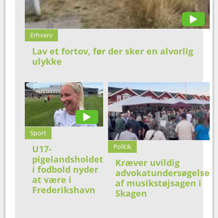
Erhverv
Lav et fortov, før der sker en alvorlig
ulykke
Sport
Politik
U17-
pigelandsholdet
Kræver uvildig
i fodbold nyder
advokatundersøgelse
at være i
af musikstøjsagen i
Frederikshavn
Skagen