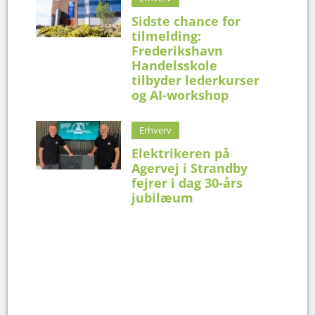
Sidste chance for
tilmelding:
Frederikshavn
Handelsskole
tilbyder lederkurser
og AI-workshop
Erhverv
Elektrikeren på
Agervej i Strandby
fejrer i dag 30-års
jubilæum