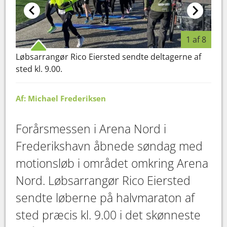
1 af 8
Løbsarrangør Rico Eiersted sendte deltagerne af
Forå
sted kl. 9.00.
omr
Af: Michael Frederiksen
Forårsmessen i Arena Nord i
Frederikshavn åbnede søndag med
motionsløb i området omkring Arena
Nord. Løbsarrangør Rico Eiersted
sendte løberne på halvmaraton af
sted præcis kl. 9.00 i det skønneste