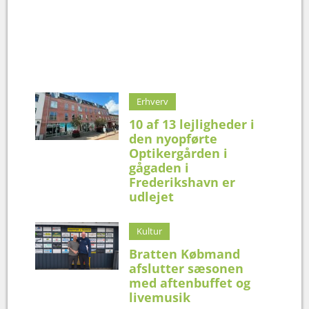
Erhverv
10 af 13 lejligheder i
den nyopførte
Optikergården i
gågaden i
Frederikshavn er
udlejet
Kultur
Bratten Købmand
afslutter sæsonen
med aftenbuffet og
livemusik