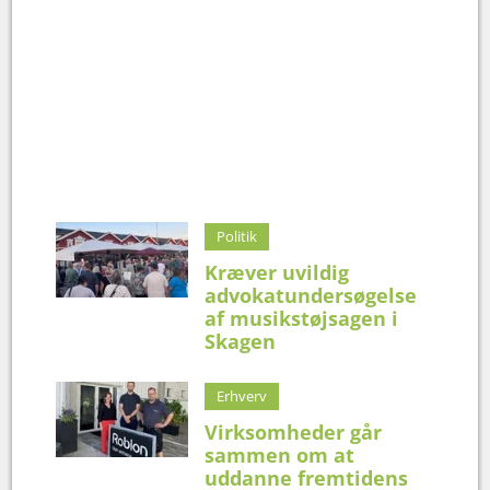
Politik
Kræver uvildig
advokatundersøgelse
af musikstøjsagen i
Skagen
Erhverv
Virksomheder går
sammen om at
uddanne fremtidens