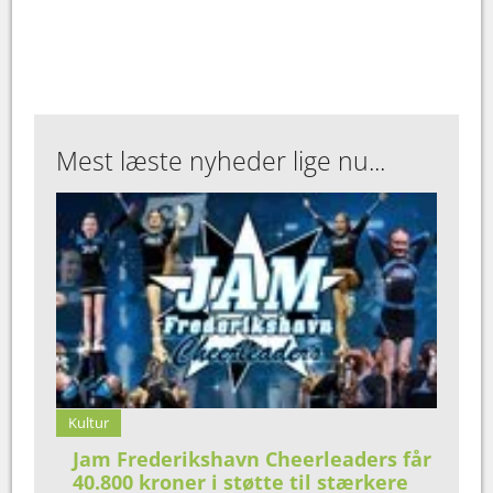
Mest læste nyheder lige nu...
Kultur
Jam Frederikshavn Cheerleaders får
40.800 kroner i støtte til stærkere