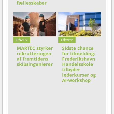
fællesskaber
Erhverv
Erhverv
MARTEC styrker
Sidste chance
rekrutteringen
for tilmelding:
af fremtidens
Frederikshavn
skibsingeniører
Handelsskole
tilbyder
lederkurser og
AI-workshop