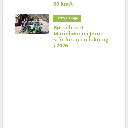
60 km/t
Børn & Unge
Børnehuset
Mariehønen i Jerup
står foran en lukning
i 2026