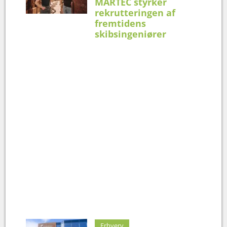
MARTEC styrker
rekrutteringen af
fremtidens
skibsingeniører
Erhverv