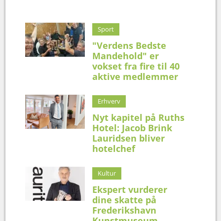
Sport
"Verdens Bedste
Mandehold" er
vokset fra fire til 40
aktive medlemmer
Erhverv
Nyt kapitel på Ruths
Hotel: Jacob Brink
Lauridsen bliver
hotelchef
Kultur
Ekspert vurderer
dine skatte på
Frederikshavn
Kunstmuseum