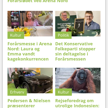
Forårsløbet ved Arena Nord
Kultur
Politik
Forårsmesse i Arena
Det Konservative
Nord: Laura og
Folkeparti stopper
Emma vandt
sin deltagelse i
kagekonkurrencen
Forårsmessen
Erhverv
Kultur
Pedersen & Nielsen
Rejseforedrag om
præsenterer
utrolige Indonesien: