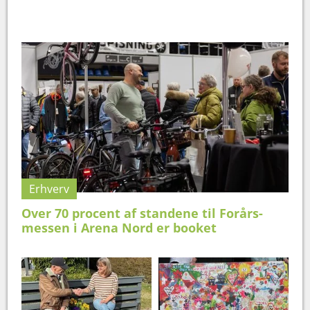
Erhverv
Over 70 procent af standene til Forårs­
messen i Arena Nord er booket