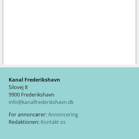
Kanal Frederikshavn
Silovej 8
9900 Frederikshavn
info@kanalfrederikshavn.dk
For annoncører:
Annoncering
Redaktionen:
Kontakt os