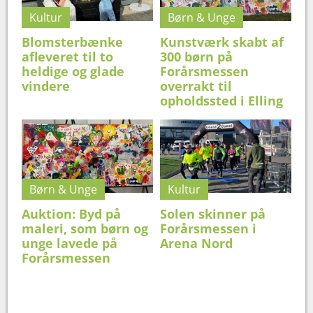
Kultur
Børn & Unge
Blomsterbænke
Kunstværk skabt af
afleveret til to
300 børn på
heldige og glade
Forårsmessen
vindere
overrakt til
opholdssted i Elling
Børn & Unge
Kultur
Auktion: Byd på
Solen skinner på
maleri, som børn og
Forårsmessen i
unge lavede på
Arena Nord
Forårsmessen