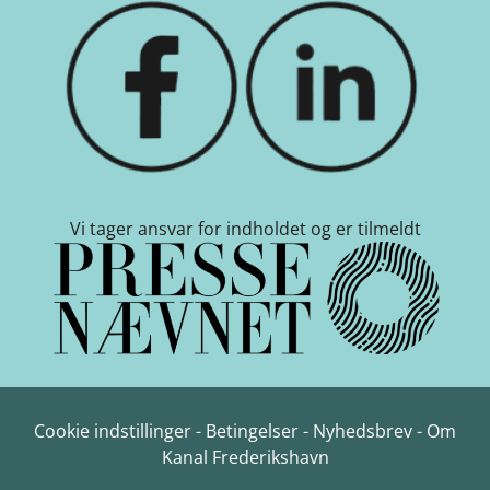
Vi tager ansvar for indholdet og er tilmeldt
Cookie indstillinger
-
Betingelser
-
Nyhedsbrev
-
Om
Kanal Frederikshavn