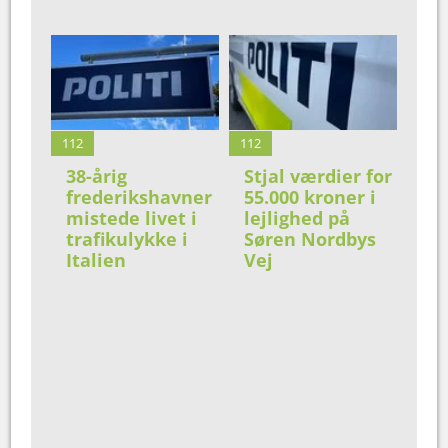
112
112
38-årig
Stjal værdier for
frederikshavner
55.000 kroner i
mistede livet i
lejlighed på
trafikulykke i
Søren Nordbys
Italien
Vej