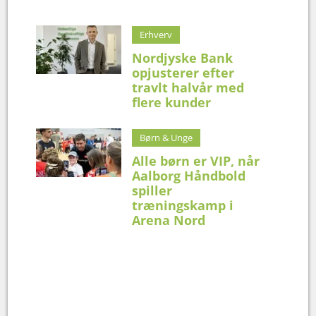
Erhverv
Nordjyske Bank
opjusterer efter
travlt halvår med
flere kunder
Børn & Unge
Alle børn er VIP, når
Aalborg Håndbold
spiller
træningskamp i
Arena Nord