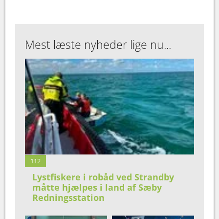
Mest læste nyheder lige nu...
112
Lystfiskere i robåd ved Strandby
måtte hjælpes i land af Sæby
Redningsstation