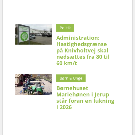
Politik
Administration:
Hastighedsgrænse
på Knivholtvej skal
nedsættes fra 80 til
60 km/t
Børn & Unge
Børnehuset
Mariehønen i Jerup
står foran en lukning
i 2026