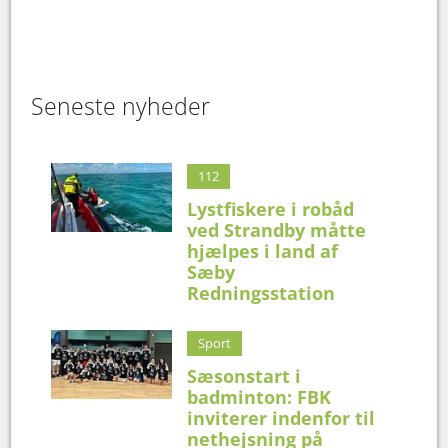
Seneste nyheder
112
Lystfiskere i robåd
ved Strandby måtte
hjælpes i land af
Sæby
Redningsstation
Sport
Sæsonstart i
badminton: FBK
inviterer indenfor til
nethejsning på