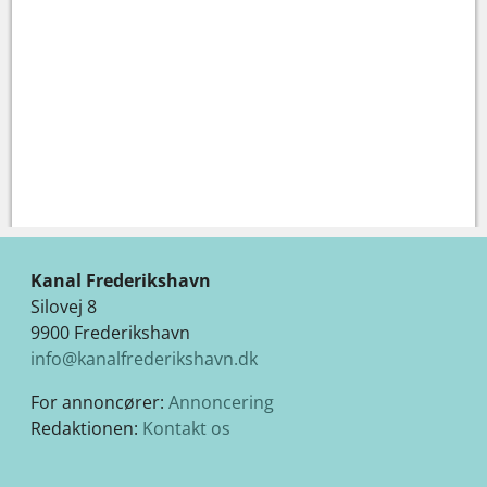
Kanal Frederikshavn
Silovej 8
9900 Frederikshavn
info@kanalfrederikshavn.dk
For annoncører:
Annoncering
Redaktionen:
Kontakt os