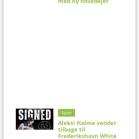
med ny hovedejer
Sport
Aleksi Halme vender
tilbage til
Frederikshavn White