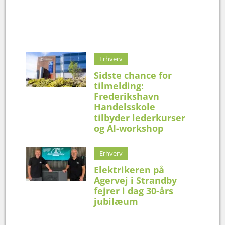
Erhverv
Sidste chance for
tilmelding:
Frederikshavn
Handelsskole
tilbyder lederkurser
og AI-workshop
Erhverv
Elektrikeren på
Agervej i Strandby
fejrer i dag 30-års
jubilæum