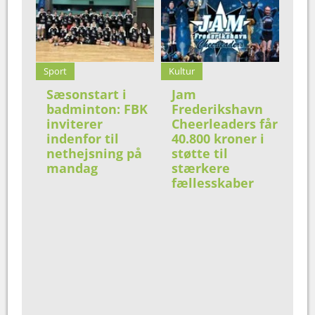
Sport
Kultur
Sæsonstart i
Jam
badminton: FBK
Frederikshavn
inviterer
Cheerleaders får
indenfor til
40.800 kroner i
nethejsning på
støtte til
mandag
stærkere
fællesskaber