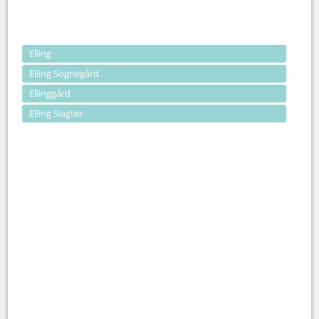
Elling
Elling Sognegård
Ellinggård
Elling Slagter