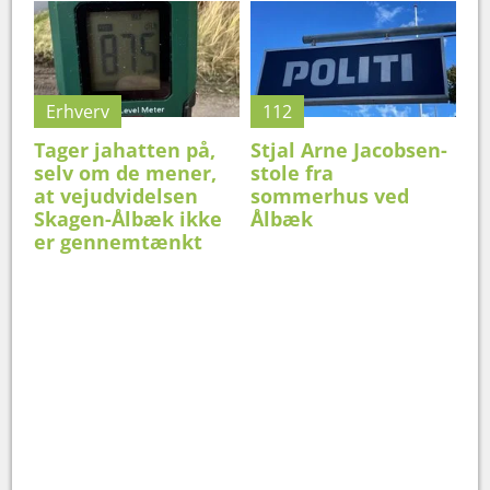
Erhverv
112
Tager jahatten på,
Stjal Arne Jacobsen-
selv om de mener,
stole fra
at vejudvidelsen
sommerhus ved
Skagen-Ålbæk ikke
Ålbæk
er gennemtænkt