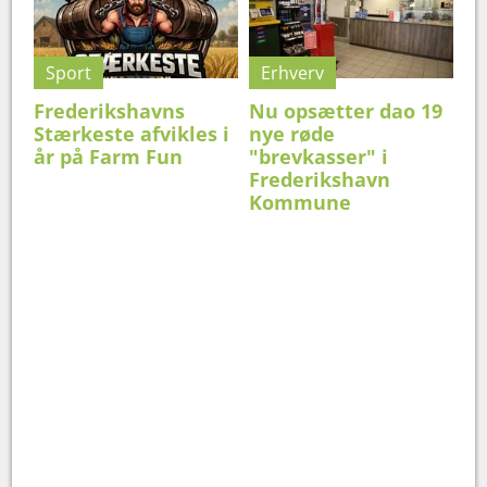
Sport
Erhverv
Frederikshavns
Nu opsætter dao 19
Stærkeste afvikles i
nye røde
år på Farm Fun
"brevkasser" i
Frederikshavn
Kommune