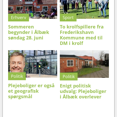
Erhverv
Sport
Sommeren
To krolfspillere fra
begynder i Ålbæk
Frederikshavn
søndag 28. juni
Kommune med til
DM i krolf
Politik
Politik
Plejeboliger er også
Enigt politisk
et geografisk
udvalg: Plejeboliger
spørgsmål
i Ålbæk overlever