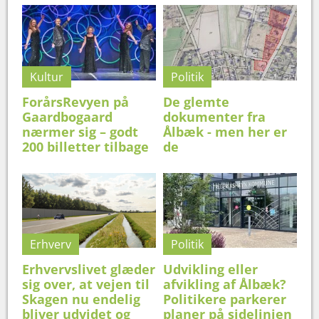
Kultur
Politik
ForårsRevyen på
De glemte
Gaardbogaard
dokumenter fra
nærmer sig – godt
Ålbæk - men her er
200 billetter tilbage
de
Erhverv
Politik
Erhvervslivet glæder
Udvikling eller
sig over, at vejen til
afvikling af Ålbæk?
Skagen nu endelig
Politikere parkerer
bliver udvidet og
planer på sidelinjen