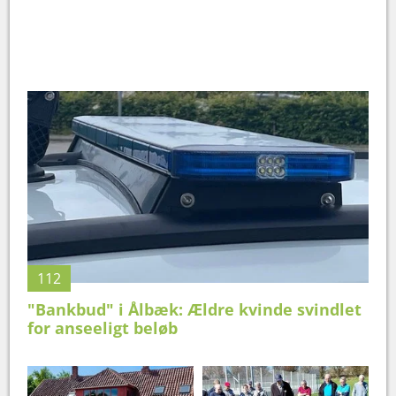
112
"Bankbud" i Ålbæk: Ældre kvinde svindlet
for anseeligt beløb