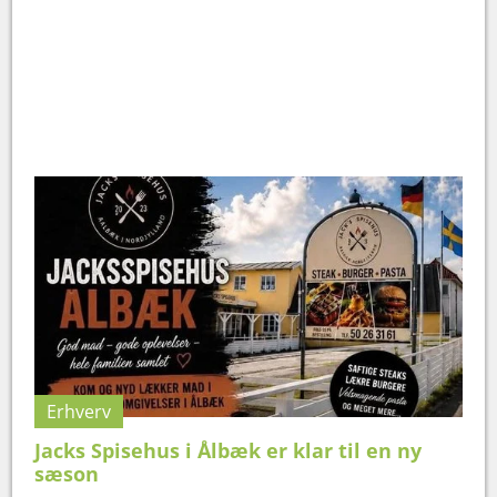
Erhverv
Jacks Spisehus i Ålbæk er klar til en ny
sæson