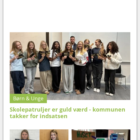
Børn & Unge
Skolepatruljer er guld værd - kommunen
takker for indsatsen