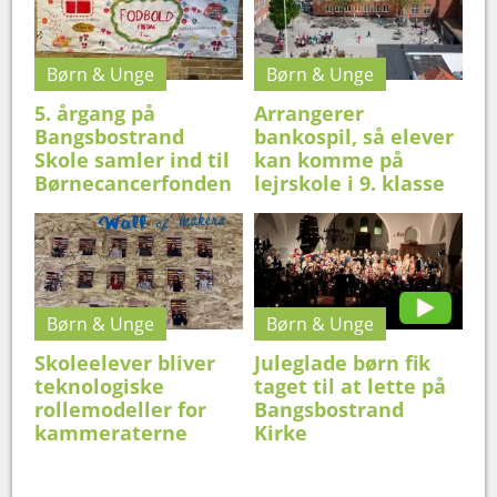
Børn & Unge
Børn & Unge
5. årgang på
Arrangerer
Bangsbostrand
bankospil, så elever
Skole samler ind til
kan komme på
Børnecancerfonden
lejrskole i 9. klasse
Børn & Unge
Børn & Unge
Skoleelever bliver
Juleglade børn fik
teknologiske
taget til at lette på
rollemodeller for
Bangsbostrand
kammeraterne
Kirke