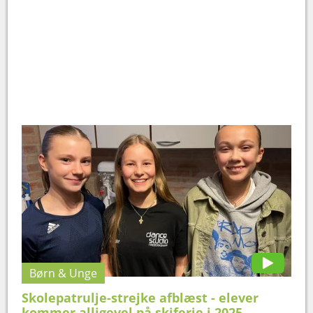
Børn & Unge
Skolepatrulje-strejke afblæst - elever
kommer alligevel på skiferie i 2025