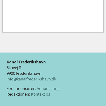
Kanal Frederikshavn
Silovej 8
9900 Frederikshavn
info@kanalfrederikshavn.dk
For annoncører:
Annoncering
Redaktionen:
Kontakt os