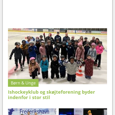
Børn & Unge
Ishockeyklub og skøjteforening byder
indenfor i stor stil