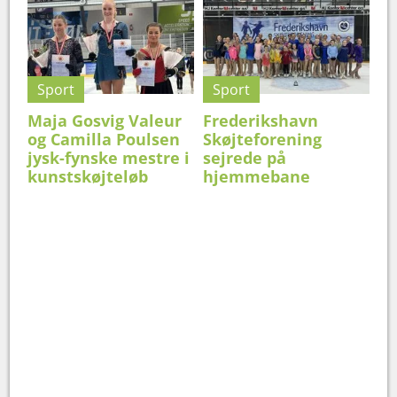
Sport
Sport
Maja Gosvig Valeur
Frederikshavn
og Camilla Poulsen
Skøjteforening
jysk-fynske mestre i
sejrede på
kunstskøjteløb
hjemmebane