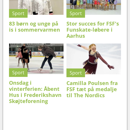
Sport
Sport
83 børn og unge på
Stor succes for FSF's
is i sommervarmen
Funskate-løbere i
Aarhus
Sport
Sport
Onsdag i
Camilla Poulsen fra
vinterferien: Åbent
FSF tæt på medalje
Hus i Frederikshavn
til The Nordics
Skøjteforening