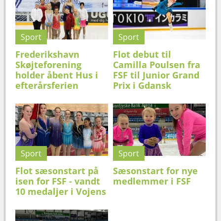
Sport
Sport
Frederikshavn
Flot debut til
Skøjteforening
Camilla Poulsen fra
holder åbent Hus i
FSF til Junior Grand
efterårsferien
Prix i Gdansk
Sport
Sport
Flot sæsonstart på
Sæsonstart for nye
isen for FSF - vandt
medlemmer i FSF
10 medaljer i Vojens