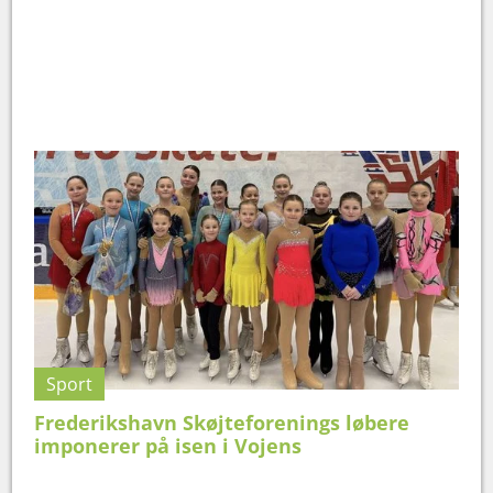
Sport
Frederikshavn Skøjteforenings løbere
imponerer på isen i Vojens