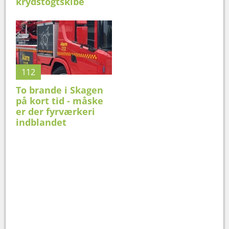
krydstogtskibe
112
To brande i Skagen
på kort tid - måske
er der fyrværkeri
indblandet