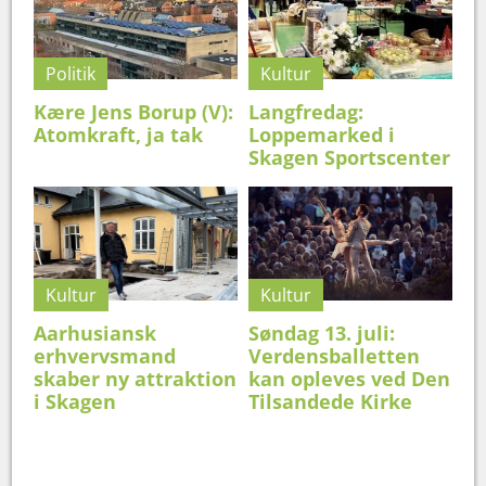
Politik
Kultur
Kære Jens Borup (V):
Langfredag:
Atomkraft, ja tak
Loppemarked i
Skagen Sportscenter
Kultur
Kultur
Aarhusiansk
Søndag 13. juli:
erhvervsmand
Verdensballetten
skaber ny attraktion
kan opleves ved Den
i Skagen
Tilsandede Kirke