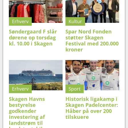
Erhverv
Kultur
Søndergaard F slår
Spar Nord Fonden
dørene op torsdag
støtter Skagen
kl. 10.00 i Skagen
Festival med 200.000
kroner
Erhverv
Sport
Skagen Havns
Historisk ligakamp i
bestyrelse
Skagen Padelcenter:
godkender
Håber på over 200
investering af
tilskuere
landstrøm til