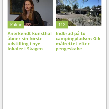
Kultur
112
Anerkendt kunsthal
Indbrud på to
åbner sin første
campingpladser: Gik
udstilling i nye
målrettet efter
lokaler i Skagen
pengeskabe