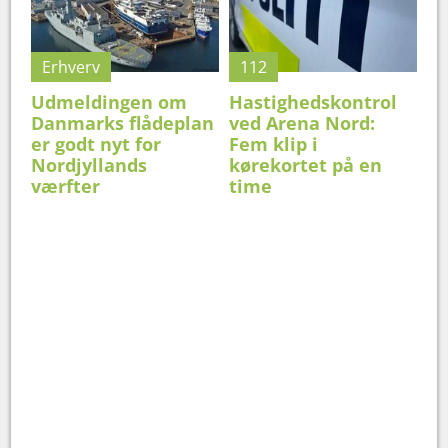
Erhverv
112
Udmeldingen om
Hastighedskontrol
Danmarks flådeplan
ved Arena Nord:
er godt nyt for
Fem klip i
Nordjyllands
kørekortet på en
værfter
time