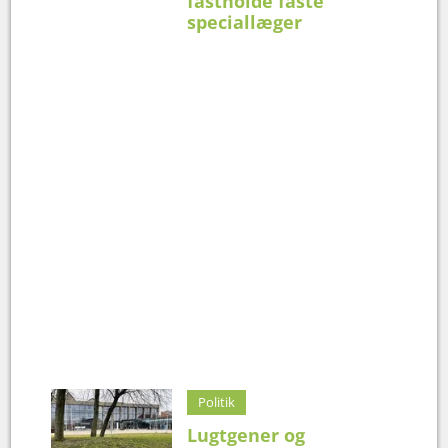
fastholde faste
speciallæger
Politik
Lugtgener og