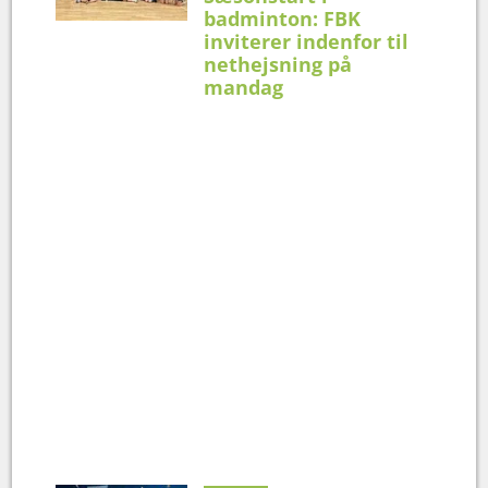
badminton: FBK
inviterer indenfor til
nethejsning på
mandag