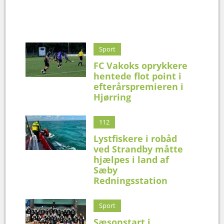
Sport
FC Vakoks oprykkere
hentede flot point i
efterårspremieren i
Hjørring
112
Lystfiskere i robåd
ved Strandby måtte
hjælpes i land af
Sæby
Redningsstation
Sport
Sæsonstart i