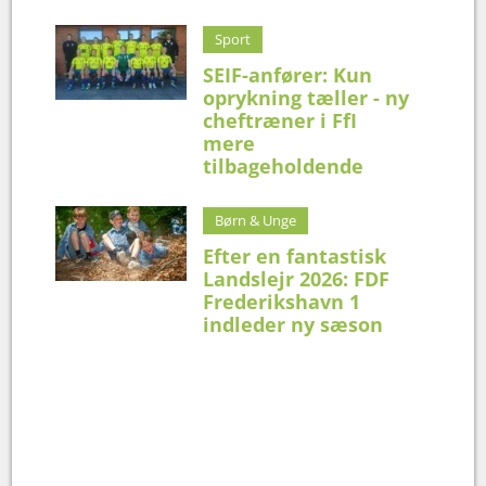
Sport
SEIF-anfører: Kun
oprykning tæller - ny
cheftræner i FfI
mere
tilbageholdende
Børn & Unge
Efter en fantastisk
Landslejr 2026: FDF
Frederikshavn 1
indleder ny sæson