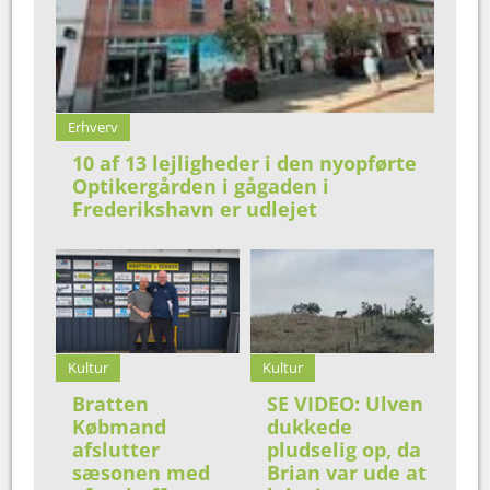
Erhverv
10 af 13 lejligheder i den nyopførte
Optikergården i gågaden i
Frederikshavn er udlejet
Kultur
Kultur
Bratten
SE VIDEO: Ulven
Købmand
dukkede
afslutter
pludselig op, da
sæsonen med
Brian var ude at