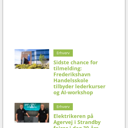
Erhverv
Sidste chance for
tilmelding:
Frederikshavn
Handelsskole
tilbyder lederkurser
og AI-workshop
Erhverv
Elektrikeren på
Agervej i Strandby
fejrer i dag 30-års