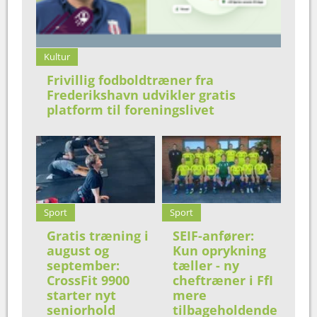
Kultur
Frivillig fodboldtræner fra
Frederikshavn udvikler gratis
platform til foreningslivet
Sport
Sport
Gratis træning i
SEIF-anfører:
august og
Kun oprykning
september:
tæller - ny
CrossFit 9900
cheftræner i FfI
starter nyt
mere
seniorhold
tilbageholdende