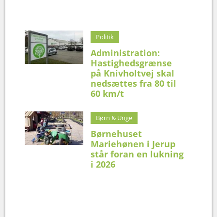
Politik
Administration:
Hastighedsgrænse
på Knivholtvej skal
nedsættes fra 80 til
60 km/t
Børn & Unge
Børnehuset
Mariehønen i Jerup
står foran en lukning
i 2026