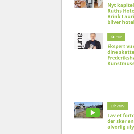
Nyt kapitel
Ruths Hote
Brink Laur
bliver hote
Kultur
Ekspert vu
dine skatt
Frederiksh
Kunstmus
Erhverv
Lav et forto
der sker en
alvorlig ul