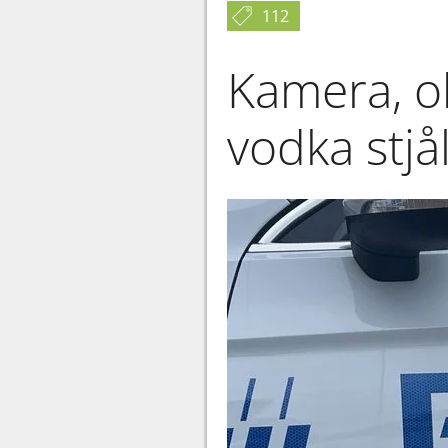
112
Kamera, ob
vodka stj