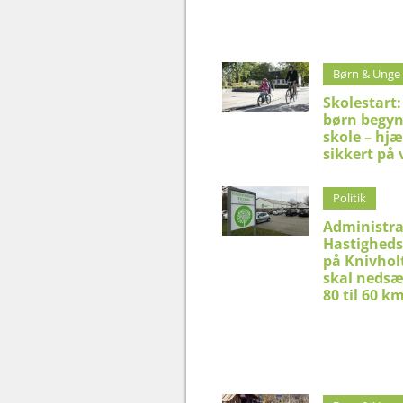
Børn & Unge
Skolestart:
børn begyn
skole – hj
sikkert på 
Politik
Administra
Hastighed
på Knivhol
skal nedsæ
80 til 60 k