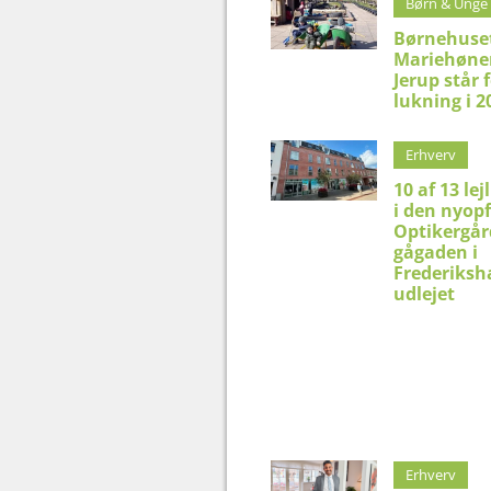
Børn & Unge
Børnehuse
Mariehønen
Jerup står 
lukning i 2
Erhverv
10 af 13 lej
i den nyop
Optikergår
gågaden i
Frederiksh
udlejet
Erhverv