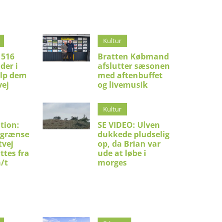
Kultur
 516
Bratten Købmand
der i
afslutter sæsonen
ælp dem
med aftenbuffet
vej
og livemusik
Kultur
tion:
SE VIDEO: Ulven
sgrænse
dukkede pludselig
tvej
op, da Brian var
ttes fra
ude at løbe i
m/t
morges