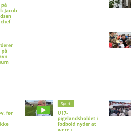
 på
l: Jacob
idsen
lchef
rderer
e på
avn
eum
Sport
v, før
U17-
pigelandsholdet i
ykke
fodbold nyder at
være i