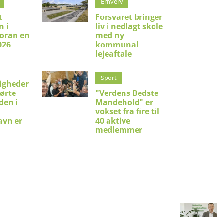
Erhverv
t
Forsvaret bringer
 i
liv i nedlagt skole
foran en
med ny
026
kommunal
lejeaftale
Sport
ligheder
førte
"Verdens Bedste
den i
Mandehold" er
vokset fra fire til
avn er
40 aktive
medlemmer