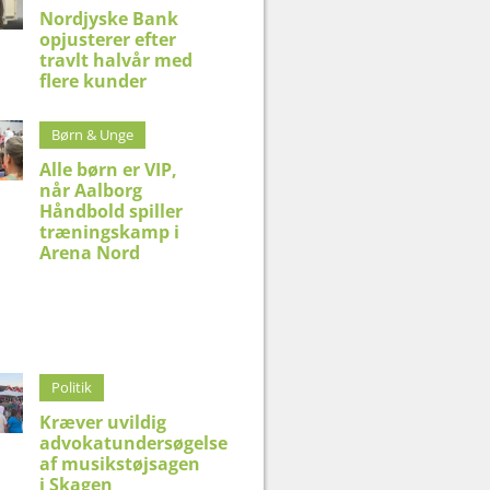
Nordjyske Bank
opjusterer efter
travlt halvår med
flere kunder
Børn & Unge
Alle børn er VIP,
når Aalborg
Håndbold spiller
træningskamp i
Arena Nord
Politik
Kræver uvildig
advokatundersøgelse
af musikstøjsagen
i Skagen