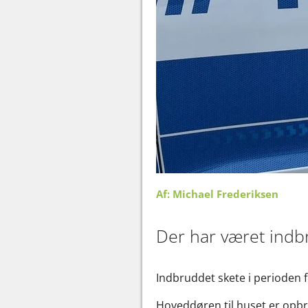
Af: Michael Frederiksen
Der har været indb
Indbruddet skete i perioden fra 
Hoveddøren til huset er opbr