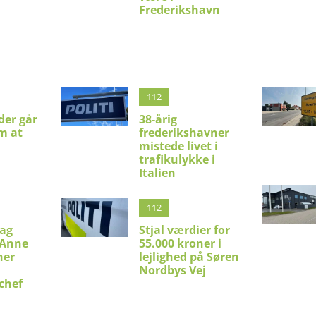
Frederikshavn
112
er går
38-årig
m at
frederikshavner
mistede livet i
trafikulykke i
Italien
112
lag
Stjal værdier for
 Anne
55.000 kroner i
her
lejlighed på Søren
l
Nordbys Vej
chef