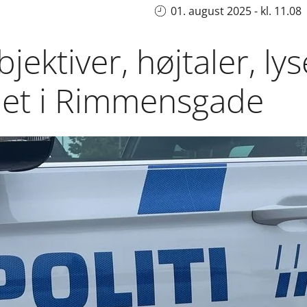
01. august 2025 - kl. 11.08
jektiver, højtaler, ly
ålet i Rimmensgade