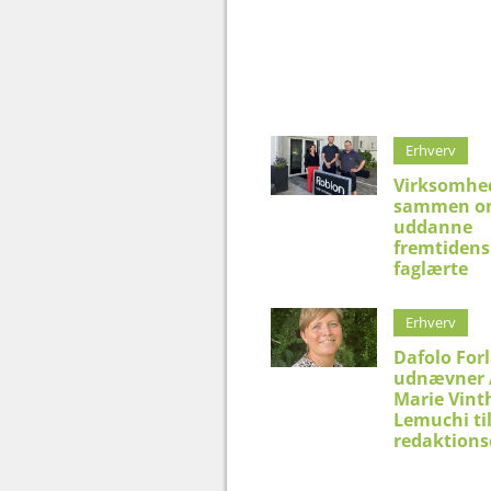
Erhverv
Virksomhed
sammen o
uddanne
fremtidens
faglærte
Erhverv
Dafolo For
udnævner
Marie Vint
Lemuchi ti
redaktions