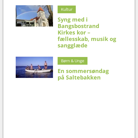
Kultur
Syng med i
Bangsbostrand
Kirkes kor –
fællesskab, musik og
sangglæde
Børn & Unge
En sommersøndag
på Saltebakken