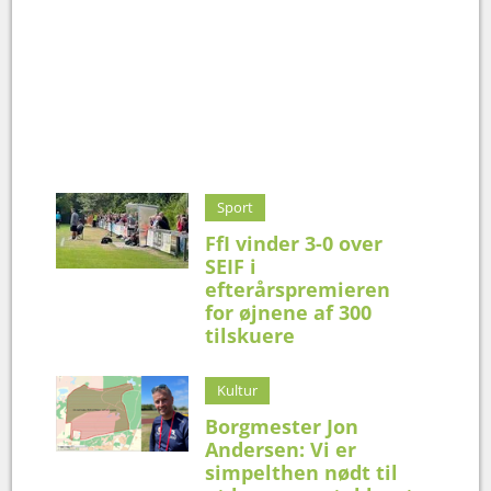
Sport
FfI vinder 3-0 over
SEIF i
efterårspremieren
for øjnene af 300
tilskuere
Kultur
Borgmester Jon
Andersen: Vi er
simpelthen nødt til