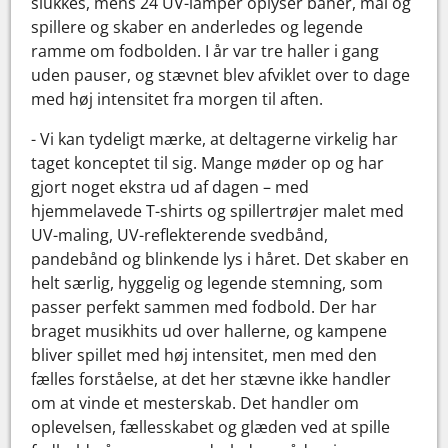
slukkes, mens 24 UV-lamper oplyser baner, mål og
spillere og skaber en anderledes og legende
ramme om fodbolden. I år var tre haller i gang
uden pauser, og stævnet blev afviklet over to dage
med høj intensitet fra morgen til aften.
- Vi kan tydeligt mærke, at deltagerne virkelig har
taget konceptet til sig. Mange møder op og har
gjort noget ekstra ud af dagen – med
hjemmelavede T-shirts og spillertrøjer malet med
UV-maling, UV-reflekterende svedbånd,
pandebånd og blinkende lys i håret. Det skaber en
helt særlig, hyggelig og legende stemning, som
passer perfekt sammen med fodbold. Der har
braget musikhits ud over hallerne, og kampene
bliver spillet med høj intensitet, men med den
fælles forståelse, at det her stævne ikke handler
om at vinde et mesterskab. Det handler om
oplevelsen, fællesskabet og glæden ved at spille