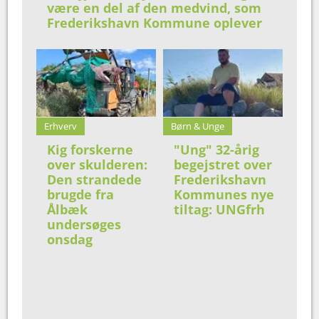
være en del af den medvind, som
Frederikshavn Kommune oplever
Erhverv
Børn & Unge
Kig forskerne
"Ung" 32-årig
over skulderen:
begejstret over
Den strandede
Frederikshavn
brugde fra
Kommunes nye
Ålbæk
tiltag: UNGfrh
undersøges
onsdag