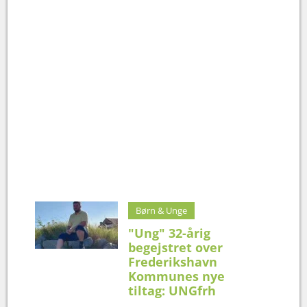
Børn & Unge
"Ung" 32-årig
begejstret over
Frederikshavn
Kommunes nye
tiltag: UNGfrh