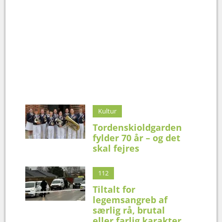
Kultur
Tordenskioldgarden
fylder 70 år – og det
skal fejres
112
Tiltalt for
legemsangreb af
særlig rå, brutal
eller farlig karakter