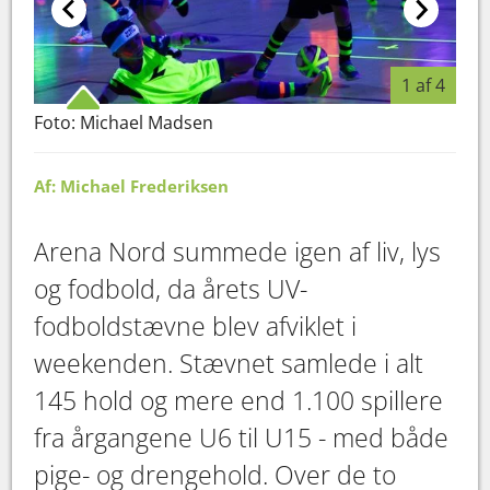
1 af 4
Foto: Michael Madsen
Fot
Af: Michael Frederiksen
Arena Nord summede igen af liv, lys
og fodbold, da årets UV-
fodboldstævne blev afviklet i
weekenden. Stævnet samlede i alt
145 hold og mere end 1.100 spillere
fra årgangene U6 til U15 - med både
pige- og drengehold. Over de to