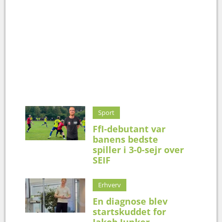
Sport
FfI-debutant var
banens bedste
spiller i 3-0-sejr over
SEIF
Erhverv
En diagnose blev
startskuddet for