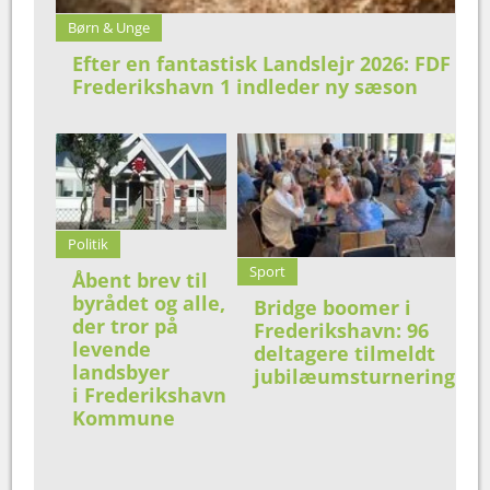
Børn & Unge
Efter en fantastisk Landslejr 2026: FDF
Frederikshavn 1 indleder ny sæson
Politik
Sport
Åbent brev til
byrådet og alle,
Bridge boomer i
der tror på
Frederikshavn: 96
levende
deltagere tilmeldt
landsbyer
jubilæumsturnering
i Frederikshavn
Kommune