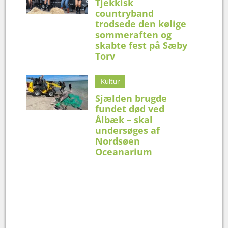
Tjekkisk
countryband
trodsede den kølige
sommeraften og
skabte fest på Sæby
Torv
Kultur
Sjælden brugde
fundet død ved
Ålbæk – skal
undersøges af
Nordsøen
Oceanarium