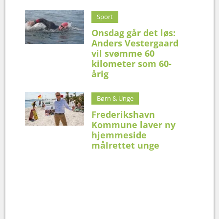
Sport
Onsdag går det løs:
Anders Vestergaard
vil svømme 60
kilometer som 60-
årig
Børn & Unge
Frederikshavn
Kommune laver ny
hjemmeside
målrettet unge