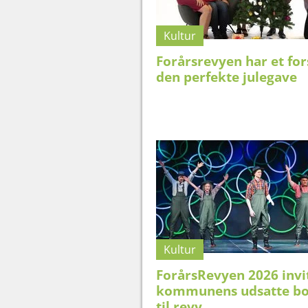
Kultur
Forårsrevyen har et fors
den perfekte julegave
Kultur
ForårsRevyen 2026 invi
kommunens udsatte bo
til revy