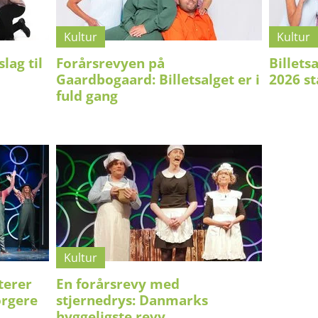
Kultur
Kultur
lag til
Forårsrevyen på
Billets
Gaardbogaard: Billetsalget er i
2026 st
fuld gang
Kultur
terer
En forårsrevy med
rgere
stjernedrys: Danmarks
hyggeligste revy