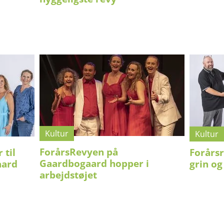
Kultur
Kultur
ForårsRevyen på
 til
Forårsr
Gaardbogaard hopper i
aard
grin og
arbejdstøjet