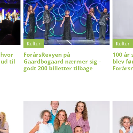
Kultur
Kultur
 hvor
ForårsRevyen på
100 år 
ud til
Gaardbogaard nærmer sig –
blev fø
godt 200 billetter tilbage
Forårs