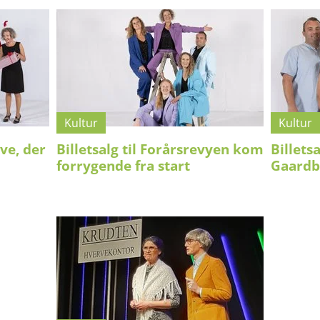
Kultur
Kultur
ve, der
Billetsalg til Forårsrevyen kom
​​​​​​​Bi
forrygende fra start
Gaardb