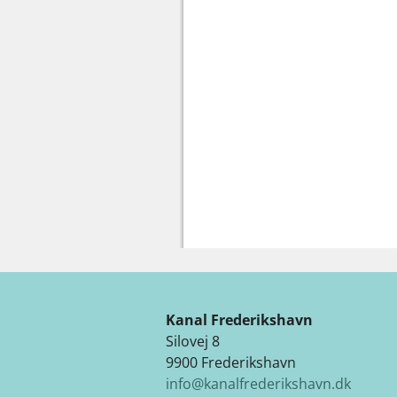
Kanal Frederikshavn
Silovej 8
9900 Frederikshavn
info@kanalfrederikshavn.dk