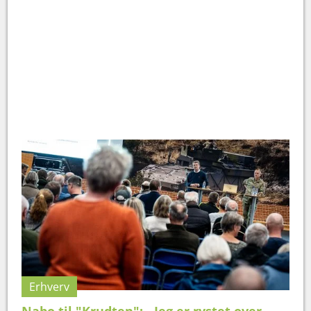
Erhverv
Nabo til "Krudten": - Jeg er rystet over