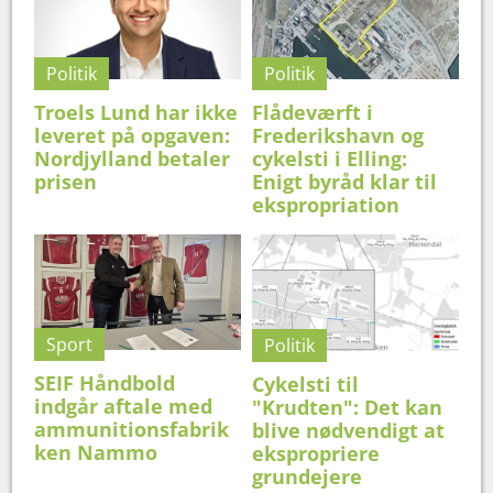
Politik
Politik
Troels Lund har ikke
Flådeværft i
leveret på opgaven:
Frederikshavn og
Nordjylland betaler
cykelsti i Elling:
prisen
Enigt byråd klar til
ekspropriation
Sport
Politik
SEIF Håndbold
Cykelsti til
indgår aftale med
"Krudten": Det kan
ammunitionsfabrik
blive nødvendigt at
ken Nammo
ekspropriere
grundejere