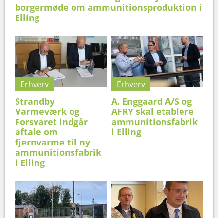
borgermøde om ammunitionsproduktion i
Elling
Erhverv
Erhverv
Strandby
A. Enggaard A/S og
Varmeværk og
AFRY skal etablere
Forsvaret indgår
ammunitionsfabrik
aftale om
i Elling
fjernvarme til ny
ammunitionsfabrik
i Elling