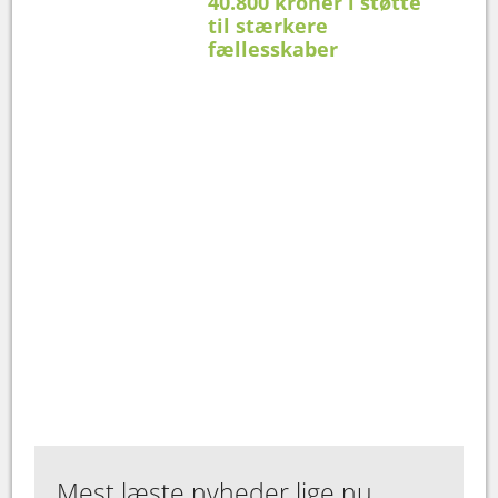
40.800 kroner i støtte
til stærkere
fællesskaber
Mest læste nyheder lige nu...