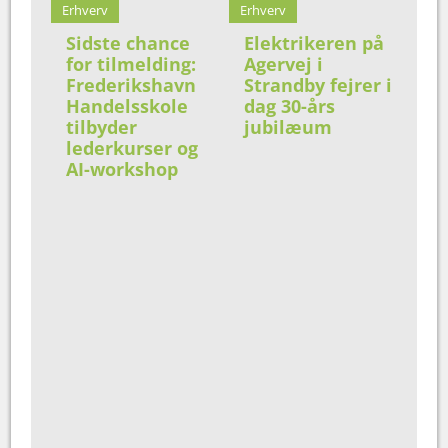
Erhverv
Erhverv
Sidste chance
Elektrikeren på
for tilmelding:
Agervej i
Frederikshavn
Strandby fejrer i
Handelsskole
dag 30-års
tilbyder
jubilæum
lederkurser og
AI-workshop