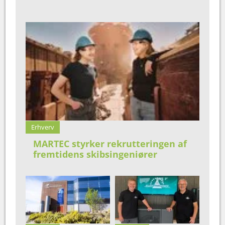
Erhverv
MARTEC styrker rekrutteringen af
fremtidens skibsingeniører