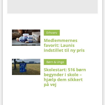
Erhverv
Medlemmernes
favorit: Launis
indstillet til ny pris
Børn & Unge
Skolestart: 516 børn
begynder i skole –
hjælp dem sikkert
på vej