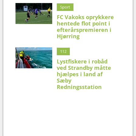
Sport
FC Vakoks oprykkere
hentede flot point i
efterårspremieren i
Hjørring
112
Lystfiskere i robåd
ved Strandby måtte
hjælpes i land af
Sæby
Redningsstation