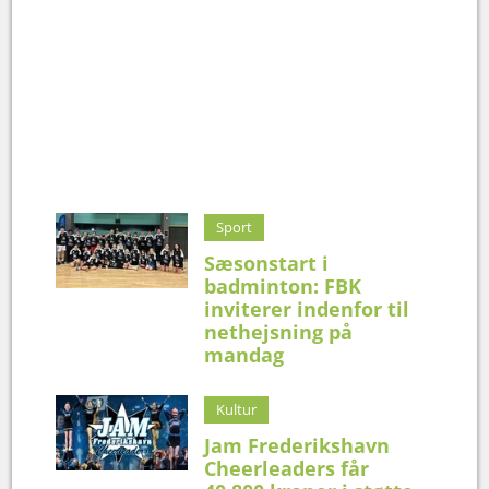
Sport
Sæsonstart i
badminton: FBK
inviterer indenfor til
nethejsning på
mandag
Kultur
Jam Frederikshavn
Cheerleaders får