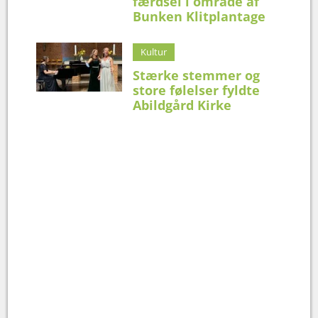
færdsel i område af
Bunken Klitplantage
Kultur
Stærke stemmer og
store følelser fyldte
Abildgård Kirke