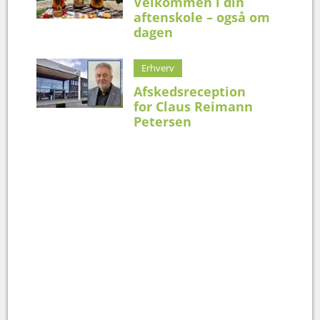
Velkommen i din
aftenskole – også om
dagen
Erhverv
Afskedsreception
for Claus Reimann
Petersen