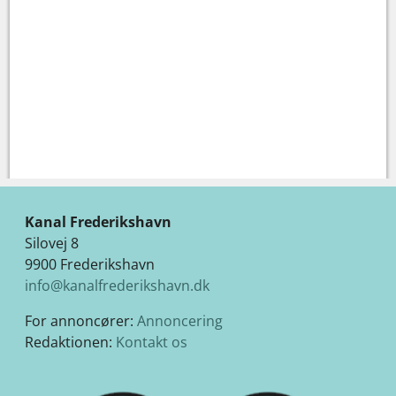
Kanal Frederikshavn
Silovej 8
9900 Frederikshavn
info@kanalfrederikshavn.dk
For annoncører:
Annoncering
Redaktionen:
Kontakt os