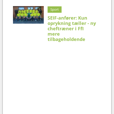
Sport
SEIF-anfører: Kun
oprykning tæller - ny
cheftræner i FfI
mere
tilbageholdende