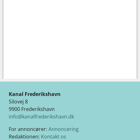
Kanal Frederikshavn
Silovej 8
9900 Frederikshavn
info@kanalfrederikshavn.dk
For annoncører:
Annoncering
Redaktionen:
Kontakt os