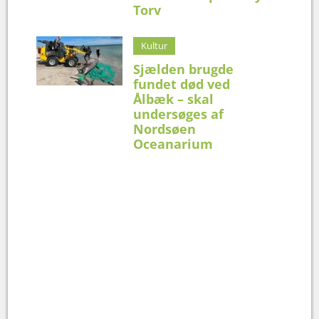
Torv
Kultur
Sjælden brugde
fundet død ved
Ålbæk – skal
undersøges af
Nordsøen
Oceanarium