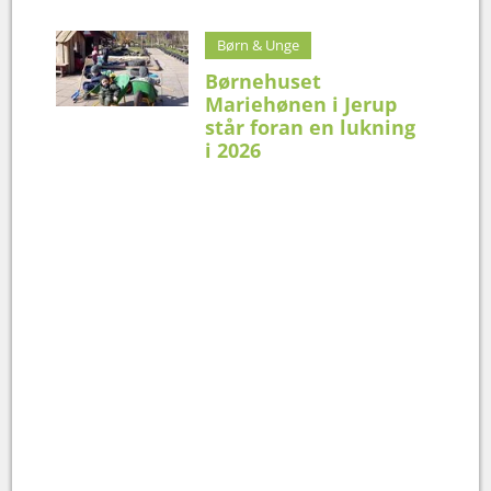
Børn & Unge
Børnehuset
Mariehønen i Jerup
står foran en lukning
i 2026