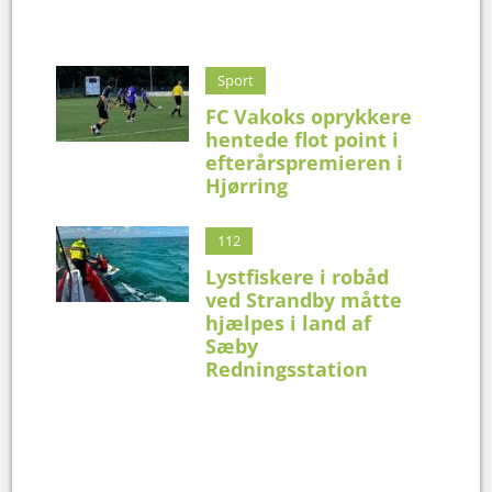
Sport
FC Vakoks oprykkere
hentede flot point i
efterårspremieren i
Hjørring
112
Lystfiskere i robåd
ved Strandby måtte
hjælpes i land af
Sæby
Redningsstation