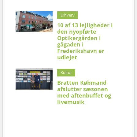
Erhverv
10 af 13 lejligheder i
den nyopførte
Optikergården i
gågaden i
Frederikshavn er
udlejet
Kultur
Bratten Købmand
afslutter sæsonen
med aftenbuffet og
livemusik