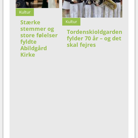
Kultur
Stærke
Kultur
stemmer og
Tordenskioldgarden
store følelser
fylder 70 år – og det
fyldte
skal fejres
Abildgård
Kirke