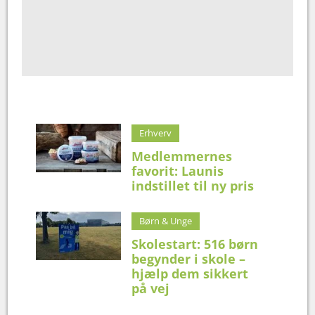
Erhverv
Medlemmernes
favorit: Launis
indstillet til ny pris
Børn & Unge
Skolestart: 516 børn
begynder i skole –
hjælp dem sikkert
på vej