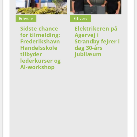
Erhverv
Erhverv
Sidste chance
Elektrikeren på
for tilmelding:
Agervej i
Frederikshavn
Strandby fejrer i
Handelsskole
dag 30-års
tilbyder
jubilæum
lederkurser og
AI-workshop