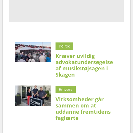
Politik
Kræver uvildig
advokatundersøgelse
af musikstøjsagen i
Skagen
Erhverv
Virksomheder går
sammen om at
uddanne fremtidens
faglærte