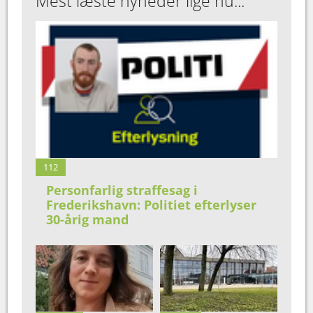
Mest læste nyheder lige nu...
112
Personfarlig straffesag i
Frederikshavn: Politiet efterlyser
30-årig mand