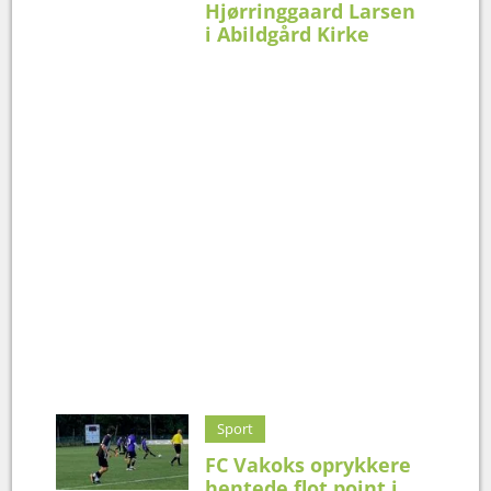
Hjørringgaard Larsen
i Abildgård Kirke
Sport
FC Vakoks oprykkere
hentede flot point i