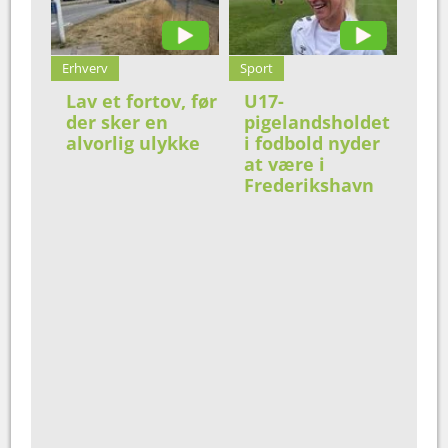
Erhverv
Sport
Lav et fortov, før
U17-
der sker en
pigelandsholdet
alvorlig ulykke
i fodbold nyder
at være i
Frederikshavn