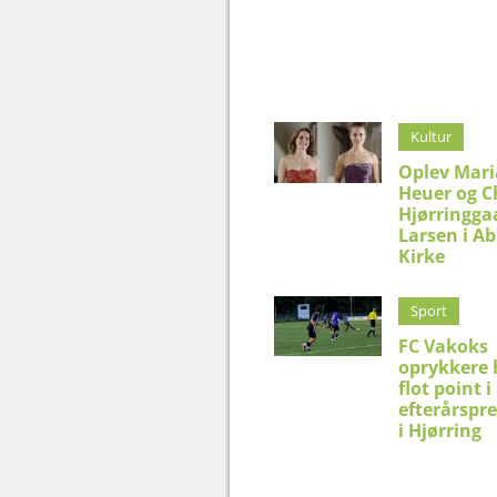
Kultur
Oplev Mar
Heuer og C
Hjørringga
Larsen i Ab
Kirke
Sport
FC Vakoks
oprykkere 
flot point i
efterårspr
i Hjørring