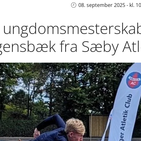
08. september 2025 - kl. 1
 ungdomsmesterskabe
gensbæk fra Sæby Atl