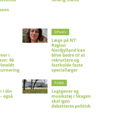
shavn
Erhverv
Læge på N7:
Region
Nordjylland kan
mer i
blive bedre til at
avn: 96
rekruttere og
ilmeldt
fastholde faste
turnering
speciallæger
Politik
 i din
Lugtgener og
 – også
musikstøj i Skagen
skal igen
debatteres politisk