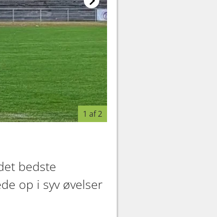
1 af 2
det bedste
ede op i syv øvelser