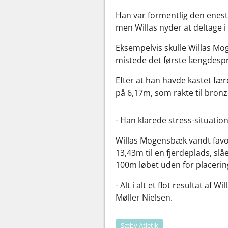
Han var formentlig den eneste
men Willas nyder at deltage 
Eksempelvis skulle Willas Mo
mistede det første længdespr
Efter at han havde kastet fær
på 6,17m, som rakte til bron
- Han klarede stress-situati
Willas Mogensbæk vandt favori
13,43m til en fjerdeplads, sl
100m løbet uden for placerin
- Alt i alt et flot resultat af
Møller Nielsen.
Sæby Atletik