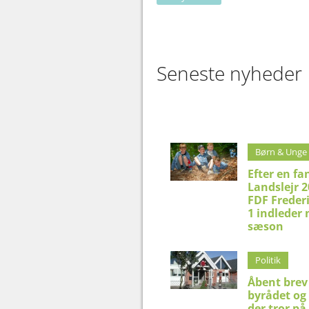
Seneste nyheder
Børn & Unge
Efter en fa
Landslejr 2
FDF Freder
1 indleder 
sæson
Politik
Åbent brev 
byrådet og 
der tror på