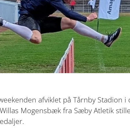
eekenden afviklet på Tårnby Stadion i 
e Willas Mogensbæk fra Sæby Atletik still
edaljer.