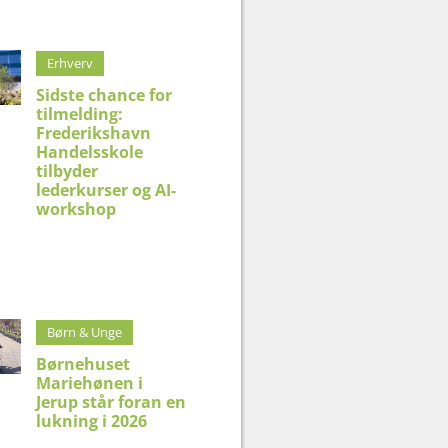
Erhverv
Sidste chance for
tilmelding:
Frederikshavn
Handelsskole
tilbyder
lederkurser og AI-
workshop
Børn & Unge
Børnehuset
Mariehønen i
Jerup står foran en
lukning i 2026