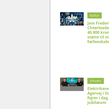
Kultur
Jam Freder
Cheerleade
40.800 kron
støtte til 
fællesskab
Erhverv
Elektriker
Agervej i S
fejrer i dag
jubilæum