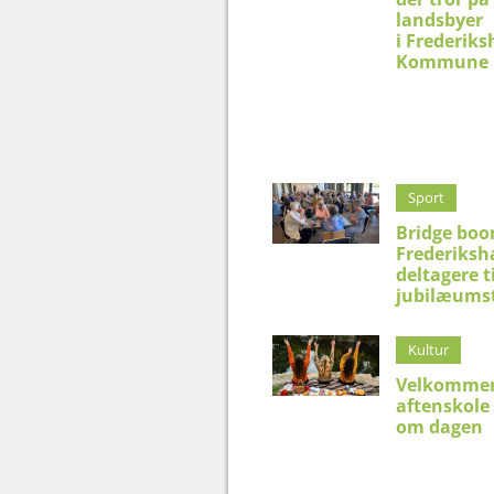
landsbyer
i Frederik
Kommune
Sport
Bridge boo
Frederiksh
deltagere t
jubilæums
Kultur
Velkommen
aftenskole
om dagen