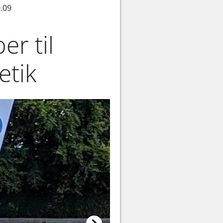
0.09
r til
etik