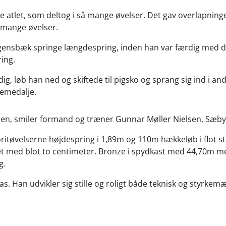
 atlet, som deltog i så mange øvelser. Det gav overlapning
i mange øvelser.
gensbæk springe længdespring, inden han var færdig med disk
ing.
dig, løb han ned og skiftede til pigsko og sprang sig ind i a
zemedalje.
onen, smiler formand og træner Gunnar Møller Nielsen, Sæby 
tøvelserne højdespring i 1,89m og 110m hækkeløb i flot stil.
ået med blot to centimeter. Bronze i spydkast med 44,70m me
g.
 Willas. Han udvikler sig stille og roligt både teknisk og styrke