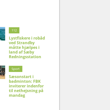
112
Lystfiskere i robåd
ved Strandby
måtte hjælpes i
land af Sæby
Redningsstation
Sport
Sæsonstart i
badminton: FBK
inviterer indenfor
til nethejsning på
mandag