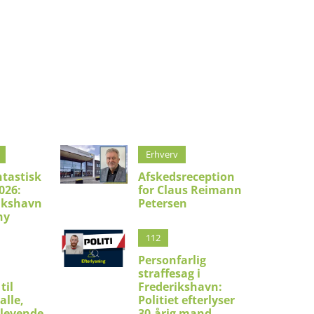
Erhverv
ntastisk
Afskedsreception
026:
for Claus Reimann
ikshavn
Petersen
ny
112
Personfarlig
straffesag i
til
Frederikshavn:
alle,
Politiet efterlyser
 levende
30-årig mand