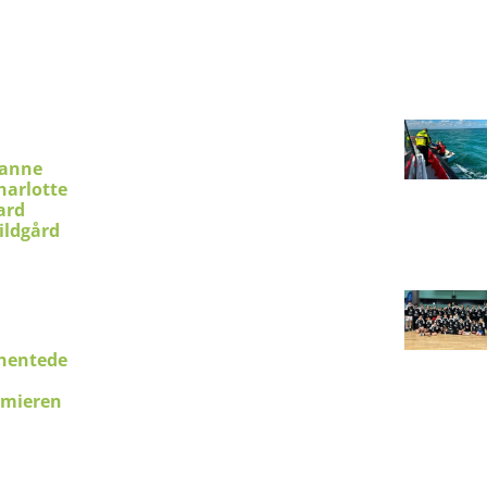
ianne
harlotte
ard
ildgård
hentede
emieren