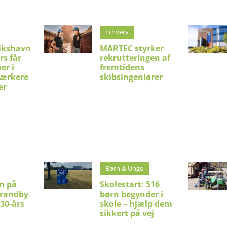
Erhverv
ikshavn
MARTEC styrker
rs får
rekrutteringen af
er i
fremtidens
stærkere
skibsingeniører
er
Børn & Unge
en på
Skolestart: 516
trandby
børn begynder i
 30-års
skole – hjælp dem
sikkert på vej