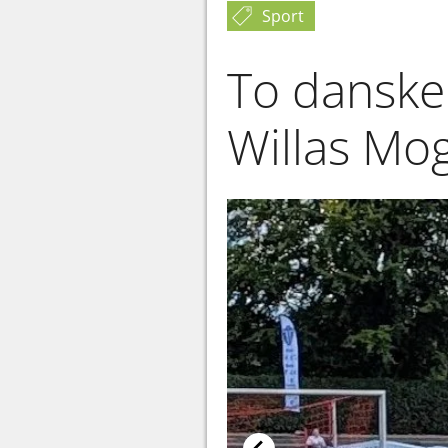
Sport
To danske
Willas Mo