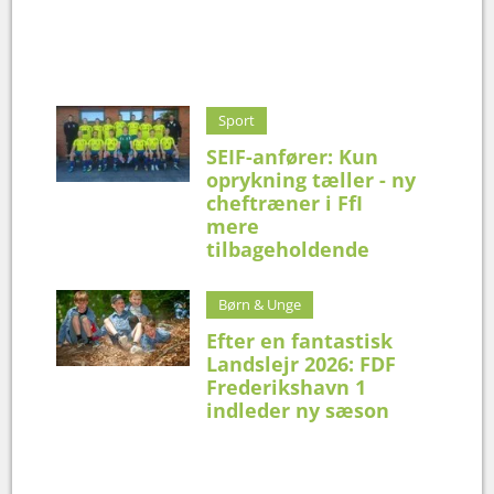
Sport
SEIF-anfører: Kun
oprykning tæller - ny
cheftræner i FfI
mere
tilbageholdende
Børn & Unge
Efter en fantastisk
Landslejr 2026: FDF
Frederikshavn 1
indleder ny sæson