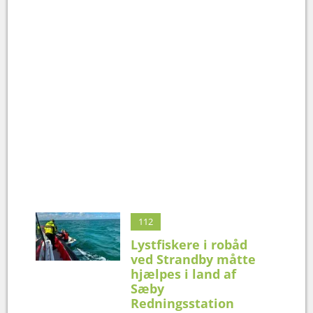
112
Lystfiskere i robåd
ved Strandby måtte
hjælpes i land af
Sæby
Redningsstation