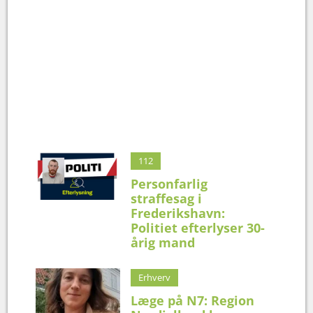
112
Personfarlig
straffesag i
Frederikshavn:
Politiet efterlyser 30-
årig mand
Erhverv
Læge på N7: Region