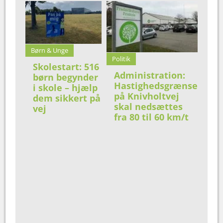
Børn & Unge
Politik
Skolestart: 516
Administration:
børn begynder
Hastighedsgrænse
i skole – hjælp
på Knivholtvej
dem sikkert på
skal nedsættes
vej
fra 80 til 60 km/t