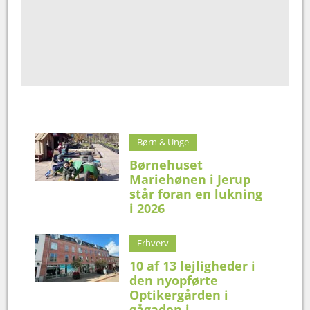
Børn & Unge
Børnehuset
Mariehønen i Jerup
står foran en lukning
i 2026
Erhverv
10 af 13 lejligheder i
den nyopførte
Optikergården i
gågaden i