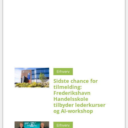
Erhverv
Sidste chance for
tilmelding:
Frederikshavn
Handelsskole
tilbyder lederkurser
og AI-workshop
Erhverv