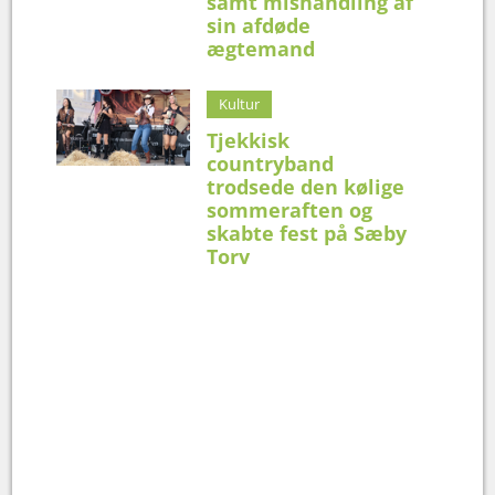
samt mishandling af
sin afdøde
ægtemand
Kultur
Tjekkisk
countryband
trodsede den kølige
sommeraften og
skabte fest på Sæby
Torv