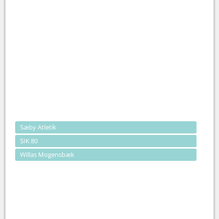
Sæby Atletik
SIK 80
Willas Mogensbæk