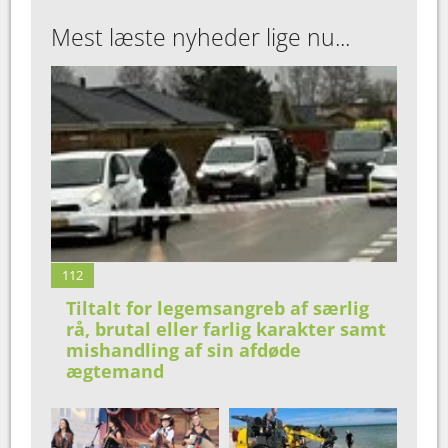
Mest læste nyheder lige nu...
112
Tiltalt for legemsangreb af særlig
rå, brutal eller farlig karakter samt
mishandling af sin afdøde
ægtemand