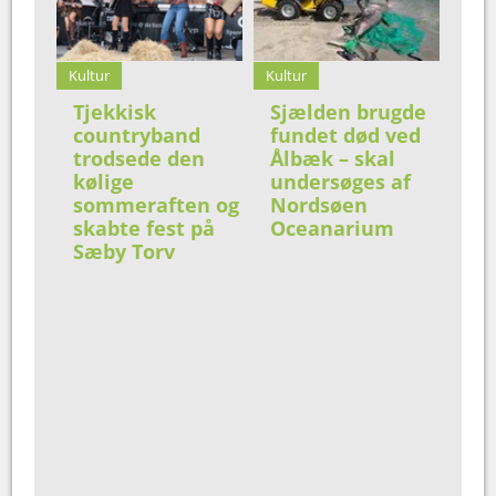
Kultur
Kultur
Tjekkisk
Sjælden brugde
countryband
fundet død ved
trodsede den
Ålbæk – skal
kølige
undersøges af
sommeraften og
Nordsøen
skabte fest på
Oceanarium
Sæby Torv