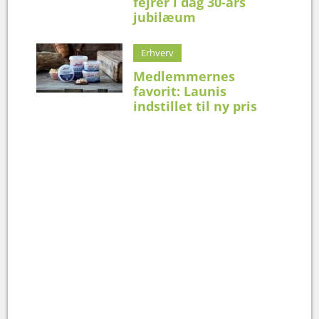
fejrer i dag 30-års
jubilæum
Erhverv
Medlemmernes
favorit: Launis
indstillet til ny pris