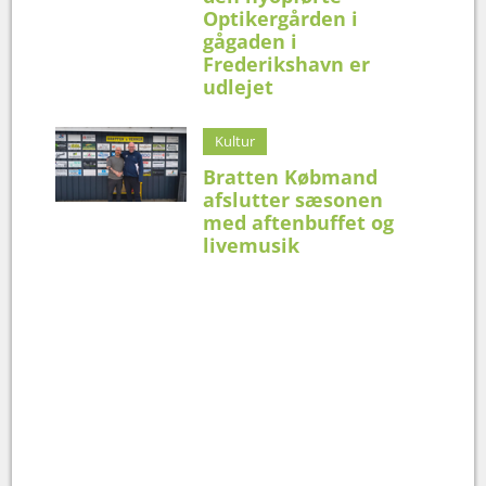
Optikergården i
gågaden i
Frederikshavn er
udlejet
Kultur
Bratten Købmand
afslutter sæsonen
med aftenbuffet og
livemusik