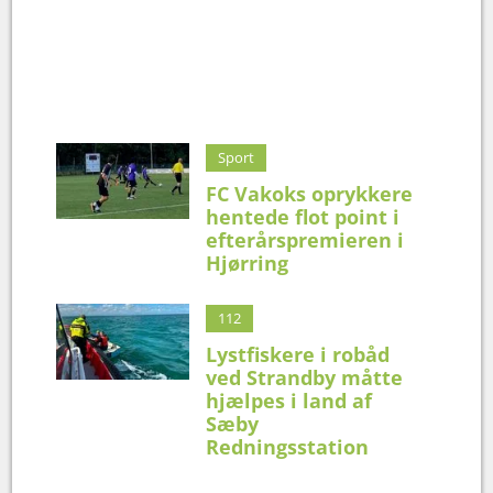
Sport
FC Vakoks oprykkere
hentede flot point i
efterårspremieren i
Hjørring
112
Lystfiskere i robåd
ved Strandby måtte
hjælpes i land af
Sæby
Redningsstation