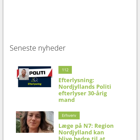
Seneste nyheder
112
Efterlysning:
Nordjyllands Politi
efterlyser 30-årig
mand
Erhverv
Læge på N7: Region
Nordjylland kan
blive bedre til at