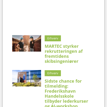
Erhverv
MARTEC styrker
rekrutteringen af
fremtidens
skibsingeniører
Erhverv
Sidste chance for
tilmelding:
Frederikshavn
Handelsskole
tilbyder lederkurser
og AI-workshop