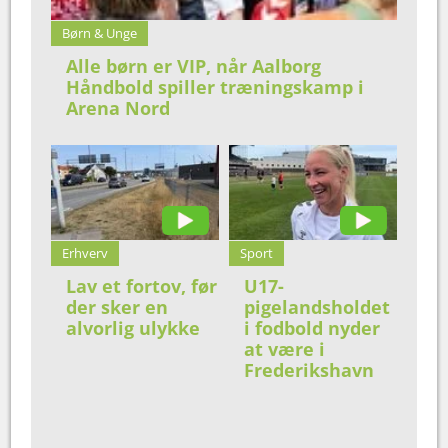
Børn & Unge
Alle børn er VIP, når Aalborg
Håndbold spiller træningskamp i
Arena Nord
Erhverv
Sport
Lav et fortov, før
U17-
der sker en
pigelandsholdet
alvorlig ulykke
i fodbold nyder
at være i
Frederikshavn