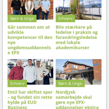
Børn & Unge
Erhverv
Går sammen om at
Bliv stærkere på
udvikle
ledelse i praksis og
kompetencer til den
forandringsledelse
nye
med lokale
ungdomsuddannels
akademikurser
e EPX
Erhverv
Børn & Unge
Emil har skiftet spor
Nordjysk
– og fundet sin rette
samarbejde skal
hylde på EUD
gøre nye EPX-
Business
uddannelser ekstra