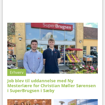
Erhverv
Job blev til uddannelse med Ny
Mesterlære for Christian Møller Sørensen
i SuperBrugsen i Sæby