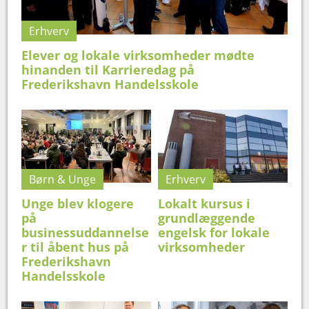
Erhverv
Elever og lokale virksomheder mødte
hinanden til Karrieredag på
Frederikshavn Handelsskole
Børn & Unge
Erhverv
Unge blev klogere
Lokalt kursus i
på
grundlæggende
businessuddannelse
engelsk for lokale
r til åbent hus på
virksomheder
Frederikshavn
Handelsskole