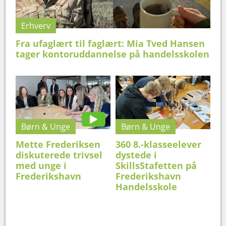
Erhverv
Fra ufaglært til faglært: Mia Tved Hansen
tager kontoruddannelse på handelsskolen
Børn & Unge
Børn & Unge
Mette Frederiksen
360 8.-klasseelever
diskuterede trivsel
dystede i
med unge i
SkillsStafetten på
Frederikshavn
Frederikshavn
Handelsskole