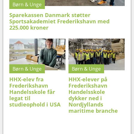
Børn & Unge
Sparekassen Danmark støtter
Sportsakademiet Frederikshavn med
225.000 kroner
Børn & Unge
Børn & Unge
HHX-elev fra
HHX-elever på
Frederikshavn
Frederikshavn
Handelsskole får
Handelsskole
legat til
dykker ned i
studieophold i USA
Nordjyllands
maritime branche