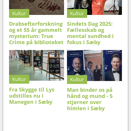
Kultur
Kultur
Drabsefterforskning
Sindets Dag 2025:
og et 55 år gammelt
Fællesskab og
mysterium: True
mental sundhed i
Crime på biblioteket
fokus i Sæby
Kultur
Kultur
Fra Skygge til Lys
Man binder os på
udstilles nu i
hånd og mund - 5
Manegen i Sæby
stjerner over
himlen i Sæby