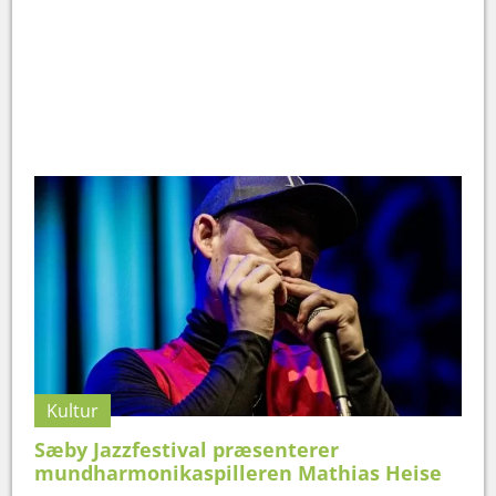
Kultur
Sæby Jazzfestival præsenterer
mundharmonikaspilleren Mathias Heise